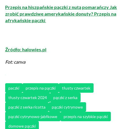
Przepis na hiszpańskie pączki z nutą pomarańczy Jak
zrobić prawdziwe amerykańskie donuty? Przepis na
afrykańskie pączki
Źródło: halowies.pl
Fot: canva
paczki
przepis na pączki
tłusty czwartek
tłusty czwartek 2024
pączki z serka
pączki z serka ricotta
pączki cytrynowe
pączki cytrynowo-jabłkowe
przepis na szybkie pączki
domowe pączki