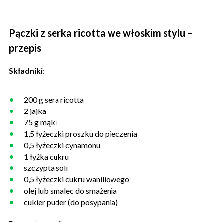
Pączki z serka ricotta we włoskim stylu –
przepis
Składniki
:
200 g sera ricotta
2 jajka
75 g mąki
1,5 łyżeczki proszku do pieczenia
0,5 łyżeczki cynamonu
1 łyżka cukru
szczypta soli
0,5 łyżeczki cukru waniliowego
olej lub smalec do smażenia
cukier puder (do posypania)