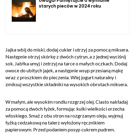
Uwaga! Pamiętajcie o wymianie
starych pieców w 2024 roku
Jajka wbij do miski, dodaj cukier i utrzyj za pomocą miksera.
Następnie otrzyj skórkę z dwóch cytryn, a z jednej wyciśnij
sok. Jabłka umyj i zetrzyj na tarce o małych oczkach. Dodaj
owoce do ubitych jajek, a następnie wsyp przesianą mąkę
wraz z proszkiem do pieczenia. Wlej jogurt naturalny i
zmiksuj wszystkie składniki na wysokich obrotach miksera.
W małym, ale wysokim rondlu rozgrzej olej. Ciasto nakładaj
za pomocą dwóch łyżek, formując kulki wielkości orzecha
włoskiego. Smaż z obu stron na rozgrzanym oleju, wyjmuj
łyżką cedzakową na talerz wyłożony ręcznikiem
papierowym. Przed podaniem posyp cukrem pudrem.