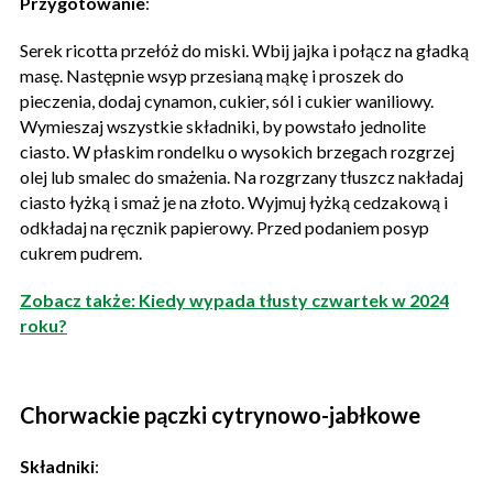
Przygotowanie
:
Serek ricotta przełóż do miski. Wbij jajka i połącz na gładką
masę. Następnie wsyp przesianą mąkę i proszek do
pieczenia, dodaj cynamon, cukier, sól i cukier waniliowy.
Wymieszaj wszystkie składniki, by powstało jednolite
ciasto. W płaskim rondelku o wysokich brzegach rozgrzej
olej lub smalec do smażenia. Na rozgrzany tłuszcz nakładaj
ciasto łyżką i smaż je na złoto. Wyjmuj łyżką cedzakową i
odkładaj na ręcznik papierowy. Przed podaniem posyp
cukrem pudrem.
Zobacz także: Kiedy wypada tłusty czwartek w 2024
roku?
Chorwackie pączki cytrynowo-jabłkowe
Składniki
: