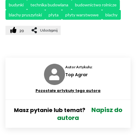
budynki
technika budowlana
budownictwo rolnicze
blachy pruszyński
płyta
płyty warstwowe
blachy
Udostępnij
20
Autor Artykułu:
Top Agrar
Pozostałe artykuły tego autora
Napisz do
Masz pytanie lub temat?
autora