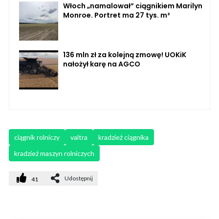
Włoch „namalował” ciągnikiem Marilyn
Monroe. Portret ma 27 tys. m²
136 mln zł za kolejną zmowę! UOKiK
nałożył karę na AGCO
ciągnik rolniczy
valtra
kradzież ciągnika
kradzież maszyn rolniczych
Udostępnij
41