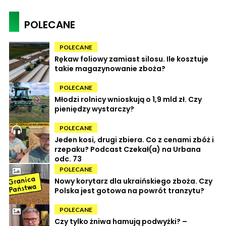
POLECANE
POLECANE
Rękaw foliowy zamiast silosu. Ile kosztuje
takie magazynowanie zboża?
POLECANE
Młodzi rolnicy wnioskują o 1,9 mld zł. Czy
pieniędzy wystarczy?
POLECANE
Jeden kosi, drugi zbiera. Co z cenami zbóż i
rzepaku? Podcast Czekał(a) na Urbana
odc. 73
POLECANE
Nowy korytarz dla ukraińskiego zboża. Czy
Polska jest gotowa na powrót tranzytu?
POLECANE
Czy tylko żniwa hamują podwyżki? –