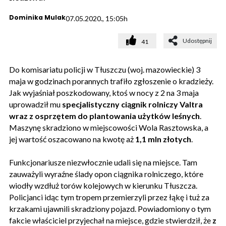
Dominika Mulak
07.05.2020., 15:05h
Udostępnij
41
Do komisariatu policji w Tłuszczu (woj. mazowieckie) 3
maja w godzinach porannych trafiło zgłoszenie o kradzieży.
Jak wyjaśniał poszkodowany, ktoś w nocy z 2 na 3 maja
uprowadził mu
specjalistyczny ciągnik rolniczy Valtra
wraz z osprzętem do plantowania użytków leśnych
.
Maszynę skradziono w miejscowości Wola Rasztowska, a
jej wartość oszacowano na kwotę aż
1,1 mln złotych
.
Funkcjonariusze niezwłocznie udali się na miejsce. Tam
zauważyli wyraźne ślady opon ciągnika rolniczego, które
wiodły wzdłuż torów kolejowych w kierunku Tłuszcza.
Policjanci idąc tym tropem przemierzyli przez łąkę i tuż za
krzakami ujawnili skradziony pojazd. Powiadomiony o tym
fakcie właściciel przyjechał na miejsce, gdzie stwierdził, że
z