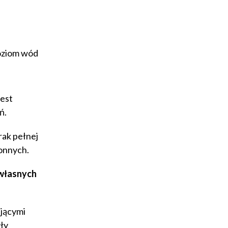
poziom wód
est
ń.
rak pełnej
ronnych.
 własnych
ującymi
ły