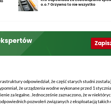
ło
o.o.? Grzywna to nie wszystko
ekspertów
Zapisz
truktury odpowiedział, że część starych studni została 
rzypomniał, że urządzenia wodne wykonane przed 1 styczni
tnienie za legalne. Jednocześnie zaznaczono, że w niektóry
dpowiednich pozwoleń związanych z eksploatacją takich u