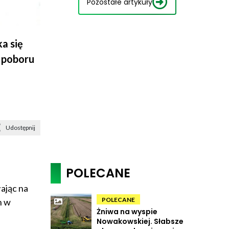
Pozostałe artykuły
a się
u poboru
Udostępnij
POLECANE
ając na
POLECANE
n w
Żniwa na wyspie
Nowakowskiej. Słabsze