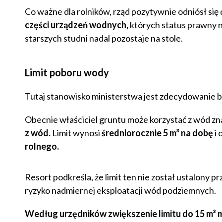
Co ważne dla rolników, rząd pozytywnie odniósł się
części urządzeń wodnych,
których status prawny ni
starszych studni nadal pozostaje na stole.
Limit poboru wody
Tutaj stanowisko ministerstwa jest zdecydowanie b
Obecnie właściciel gruntu może korzystać z wód zn
z wód.
Limit wynosi
średniorocznie 5 m³ na dobę
i 
rolnego.
Resort podkreśla, że limit ten nie został ustalony
ryzyko nadmiernej eksploatacji wód podziemnych.
Według urzędników zwiększenie limitu do 15 m³