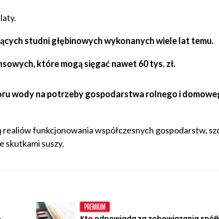
laty.
ejących studni głębinowych wykonanych wiele lat temu.
nsowych, które mogą sięgać nawet 60 tys. zł.
boru wody na potrzeby gospodarstwa rolnego i domowe
ą realiów funkcjonowania współczesnych gospodarstw, sz
e skutkami suszy.
Kto odpowiada za zobowiązania spółk