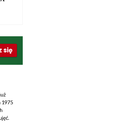
 się
już
a 1975
ch
jęć.