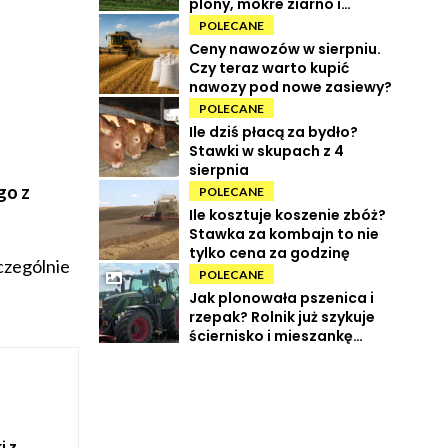
plony, mokre ziarno i
wysokie koszty
POLECANE
Ceny nawozów w sierpniu.
Czy teraz warto kupić
nawozy pod nowe zasiewy?
POLECANE
Ile dziś płacą za bydło?
Stawki w skupach z 4
sierpnia
go z
POLECANE
Ile kosztuje koszenie zbóż?
Stawka za kombajn to nie
tylko cena za godzinę
czególnie
POLECANE
Jak plonowała pszenica i
rzepak? Rolnik już szykuje
ściernisko i mieszankę
międzyplonową
i z