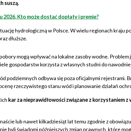
h suszą.
 2026. Kto może dostać dopłaty i premie?
tuację hydrologiczną w Polsce. W wielu regionach kraju 
raz dłuższe.
pobory mogą wpływać na lokalne zasoby wodne. Problem j
wiele gospodarstw korzysta z własnych studni do nawodnie
ód podziemnych odbywa się poza oficjalnymi rejestrami. B
 ocenę rzeczywistego stanu wód i planowanie działań och
kich
kar za nieprawidłowości związane z korzystaniem z
naście lub nawet kilkadziesiąt lat temu zgodnie z obowiąz
nie byli świadomi późniejszych zmian prawnych, które mog