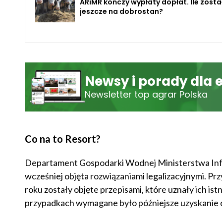
ARiMR kończy wypłaty dopłat. Ile zosta
jeszcze na dobrostan?
Newsy i porady dla 
Newsletter top agrar Polska
Co na to Resort?
Departament Gospodarki Wodnej Ministerstwa Infras
wcześniej objęta rozwiązaniami legalizacyjnymi. P
roku zostały objęte przepisami, które uznały ich is
przypadkach wymagane było późniejsze uzyskanie o