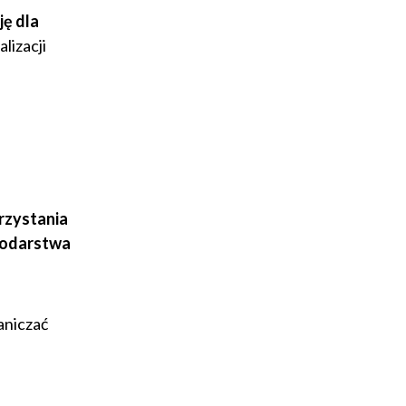
ę dla
lizacji
rzystania
podarstwa
aniczać