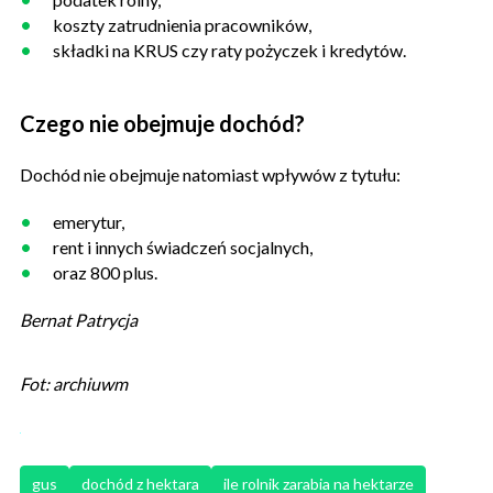
koszty zatrudnienia pracowników,
składki na KRUS czy raty pożyczek i kredytów.
Czego nie obejmuje dochód?
Dochód nie obejmuje natomiast wpływów z tytułu:
emerytur,
rent i innych świadczeń socjalnych,
oraz 800 plus.
Bernat Patrycja
Fot: archiuwm
gus
dochód z hektara
ile rolnik zarabia na hektarze