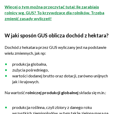
Więcej o tym można przeczytać tutaj: Ile zarabiają
rolnicy wg. GUS? To krzywdzące dla rolników. Trzeba
zmienić zasady wyliczeń!
W jaki sposón GUS oblicza dochód z hektara?
Dochód z hekatara przez GUS wyliczany jest na podstawie
wielu zmiennych, jak np:
produkcja globalna,
zużycia pośredniego,
wartości dodanej brutto oraz dotacji, zarówno unijnych
jak i krajowych.
Na wartość
rolniczej produkcji globalnej
składa się m.in.:
produkcja roślinna, czyli zbiory z danego roku
wszystkich ziemiopłodów, w tym także zielona masa na