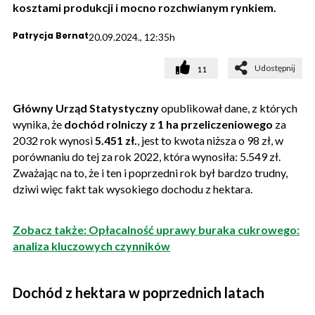
kosztami produkcji i mocno rozchwianym rynkiem.
Patrycja Bernat
20.09.2024., 12:35h
Udostępnij
11
Główny Urząd Statystyczny
opublikował dane, z których
wynika, że
dochód rolniczy z 1 ha przeliczeniowego
za
2032 rok wynosi
5.451 zł.
, jest to kwota niższa o 98 zł, w
porównaniu do tej za rok 2022, która wynosiła: 5.549 zł.
Zważając na to, że i ten i poprzedni rok był bardzo trudny,
dziwi więc fakt tak wysokiego dochodu z hektara.
Zobacz także: Opłacalność uprawy buraka cukrowego:
analiza kluczowych czynników
Dochód z hektara w poprzednich latach