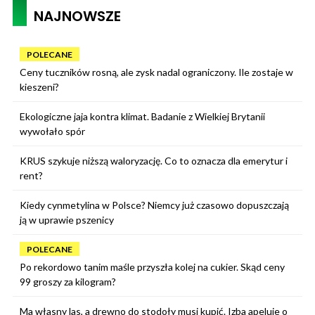
NAJNOWSZE
POLECANE
Ceny tuczników rosną, ale zysk nadal ograniczony. Ile zostaje w
kieszeni?
Ekologiczne jaja kontra klimat. Badanie z Wielkiej Brytanii
wywołało spór
KRUS szykuje niższą waloryzację. Co to oznacza dla emerytur i
rent?
Kiedy cynmetylina w Polsce? Niemcy już czasowo dopuszczają
ją w uprawie pszenicy
POLECANE
Po rekordowo tanim maśle przyszła kolej na cukier. Skąd ceny
99 groszy za kilogram?
Ma własny las, a drewno do stodoły musi kupić. Izba apeluje o