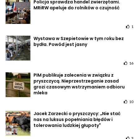
Policja sprawdza handel zwierzętami.
MRiRW apeluje do rolników o czujność
1
Wystawa w Szepietowie w tym roku bez
bydła. Powód jest jasny
16
PIM publikuje zalecenia w związku z
pryszczycą. Nieprzestrzeganie zasad
grozi czasowym wstrzymaniem odbioru
mleka
10
Jacek Zarzecki o pryszczycy: „Nie stać
nas na luksus popełniania błędów i
tolerowania ludzkiej głupoty"
3