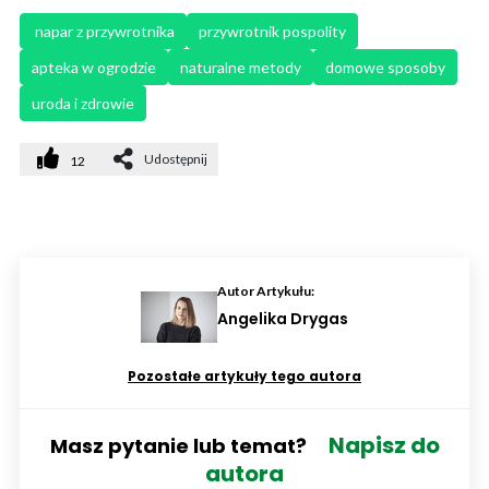
 napar z przywrotnika
przywrotnik pospolity
apteka w ogrodzie
naturalne metody
domowe sposoby
uroda i zdrowie
Udostępnij
12
Autor Artykułu:
Angelika Drygas
Pozostałe artykuły tego autora
Napisz do
Masz pytanie lub temat?
autora