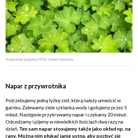
Przywrotnik pospolity
FOTO:
Envato Elements
Napar z przywrotnika
Potrzebujemy jedną łyżkę ziół, którą należy umieścić w
garnku. Zalewamy ziele szklanką wody i gotujemy przez 5
minut. Następnie przykrywamy napar i czekamy 20 minut.
Odcedzamy i pijemy w niewielkich ilościach dwa razy na
dzień.
Ten sam napar stosujemy także jako okład np. na
rany. Można nim płukać jamę ustną, aby pozbyć się