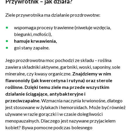
Przywrotnik – jak działa?
Ziele przywrotnika ma działanie prozdrowotne:
wspomaga procesy trawienne (niweluje wzdęcia,
biegunki, mdłości),
hamuje krwawienia,
goi stany zapalne.
Jego prozdrowotna moc pochodzi ze składu – roślina
zawiera składniki aktywne, garbniki, woski, saponiny, sole
mineralne, czy kwasy organiczne.
Znajdziemy w nim
flawonoidy (jak kwercetyna i rutyna) oraz sterole
roślinne. Dzięki temu ziele ma przede wszystkim
działanie ściągające, antybakteryjne i
przeciwzapalne
. Wzmacnia naczynia krwionośne, dlatego
jest stosowane w żylakach i hemoroidach. Może być również
używane w razie gorączki i w czasie dolegliwości
menopauzalnych. Dlaczego jest nazywane przyjacielem
kobiet? Bywa pomocne podczas bolesnego