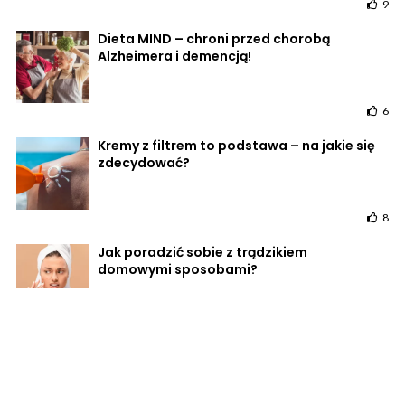
9
Dieta MIND – chroni przed chorobą
Alzheimera i demencją!
6
Kremy z filtrem to podstawa – na jakie się
zdecydować?
8
Jak poradzić sobie z trądzikiem
domowymi sposobami?
6