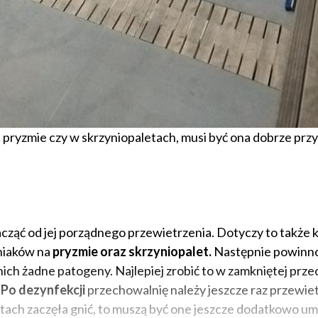
na pryzmie czy w skrzyniopaletach, musi być ona dobrze pr
cząć od jej porządnego przewietrzenia. Dotyczy to także
niaków na
pryzmie oraz skrzyniopalet.
Następnie powinno
ich żadne patogeny. Najlepiej zrobić to w zamkniętej prze
.
Po dezynfekcji
przechowalnię należy jeszcze raz przewietr
tach zaczęła gnić, to muszą być one jeszcze dodatkowo um