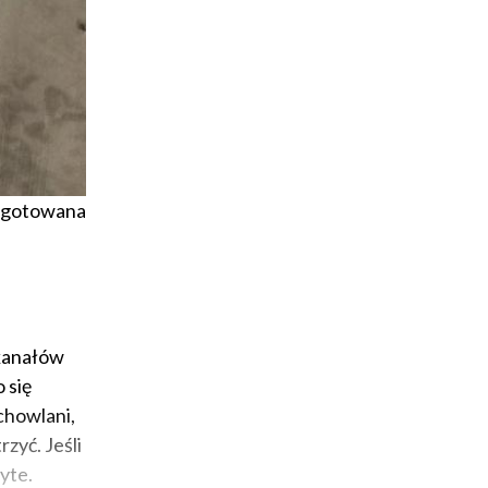
zygotowana
 kanałów
 się
chowlani,
zyć. Jeśli
yte.