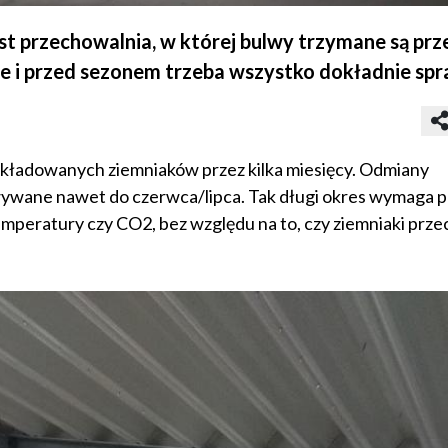
t przechowalnia, w której bulwy trzymane są prze
ie i przed sezonem trzeba wszystko dokładnie sp
kładowanych ziemniaków przez kilka miesięcy. Odmiany
ywane nawet do czerwca/lipca. Tak długi okres wymaga p
emperatury czy CO2, bez względu na to, czy ziemniaki prz