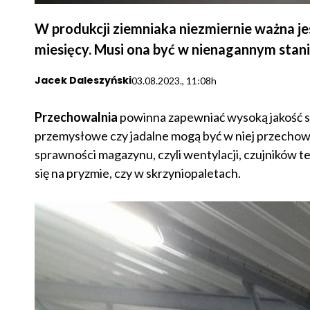
W produkcji ziemniaka niezmiernie ważna jes
miesięcy. Musi ona być w nienagannym stan
Jacek Daleszyński
03.08.2023., 11:08h
Przechowalnia
powinna zapewniać wysoką jakość s
przemysłowe czy jadalne mogą być w niej przechow
sprawności magazynu, czyli wentylacji, czujników t
się na pryzmie, czy w skrzyniopaletach.