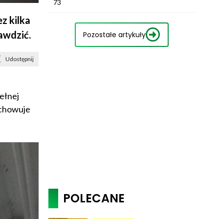
73
z kilka
rawdzić.
Pozostałe artykuły
Udostępnij
ełnej
echowuje
POLECANE