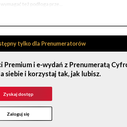
 wymagać też podłoga prze...
ostępny tylko dla Prenumeratorów
ści Premium i e-wydań z Prenumeratą Cyf
iebie i korzystaj tak, jak lubisz.
Zyskaj dostęp
Zaloguj się