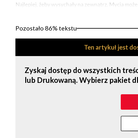
Najlepiej, żeby wysychały na zewnątrz. Mycia może
Pozostało 86% tekstu
Ten artykuł jest d
Zyskaj dostęp do wszystkich tre
lub Drukowaną. Wybierz pakiet dla s