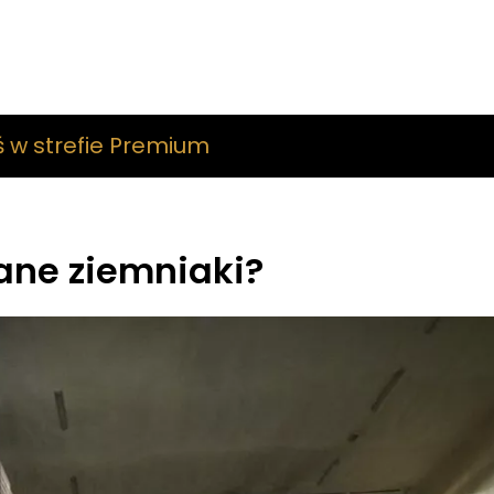
ś w strefie Premium
ane ziemniaki?