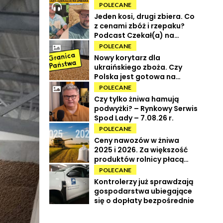
POLECANE
Jeden kosi, drugi zbiera. Co
z cenami zbóż i rzepaku?
Podcast Czekał(a) na
Urbana odc. 73
POLECANE
Nowy korytarz dla
ukraińskiego zboża. Czy
Polska jest gotowa na
powrót tranzytu?
POLECANE
Czy tylko żniwa hamują
podwyżki? – Rynkowy Serwis
Spod Lady – 7.08.26 r.
POLECANE
Ceny nawozów w żniwa
2025 i 2026. Za większość
produktów rolnicy płacą
więcej
POLECANE
Kontrolerzy już sprawdzają
gospodarstwa ubiegające
się o dopłaty bezpośrednie