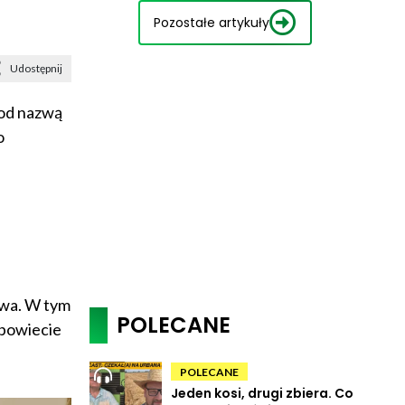
Pozostałe artykuły
Udostępnij
pod nazwą
o
twa. W tym
POLECANE
powiecie
POLECANE
Jeden kosi, drugi zbiera. Co