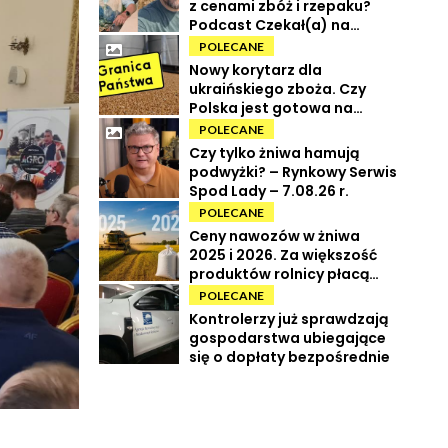
z cenami zbóż i rzepaku?
Podcast Czekał(a) na
Urbana odc. 73
POLECANE
Nowy korytarz dla
ukraińskiego zboża. Czy
Polska jest gotowa na
powrót tranzytu?
POLECANE
Czy tylko żniwa hamują
podwyżki? – Rynkowy Serwis
Spod Lady – 7.08.26 r.
POLECANE
Ceny nawozów w żniwa
2025 i 2026. Za większość
produktów rolnicy płacą
więcej
POLECANE
Kontrolerzy już sprawdzają
gospodarstwa ubiegające
się o dopłaty bezpośrednie