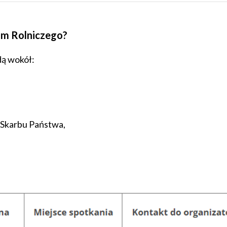
um Rolniczego?
ą wokół:
 Skarbu Państwa,