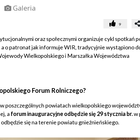
Galeria
9
tytucjonalnymi oraz społecznymi organizuje cykl spotkań 
a, a o patronat jak informuje WIR, tradycyjnie wystąpiono d
o Wojewody Wielkopolskiego i Marszałka Województwa
kopolskiego Forum Rolniczego?
ku w poszczególnych powiatach wielkopolskiego wojewódz
j, a
forum inauguracyjne odbędzie się 29 stycznia br.
w 
 odbędzie się na terenie powiatu gnieźnieńskiego.