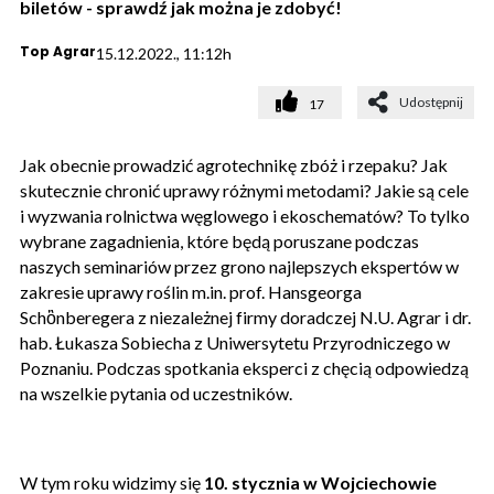
biletów - sprawdź jak można je zdobyć!
Top Agrar
15.12.2022., 11:12h
Udostępnij
17
Jak obecnie prowadzić agrotechnikę zbóż i rzepaku? Jak
skutecznie chronić uprawy różnymi metodami? Jakie są cele
i wyzwania rolnictwa węglowego i ekoschematów? To tylko
wybrane zagadnienia, które będą poruszane podczas
naszych seminariów przez grono najlepszych ekspertów w
zakresie uprawy roślin m.in. prof. Hansgeorga
Schὃnberegera z niezależnej firmy doradczej N.U. Agrar i dr.
hab. Łukasza Sobiecha z Uniwersytetu Przyrodniczego w
Poznaniu. Podczas spotkania eksperci z chęcią odpowiedzą
na wszelkie pytania od uczestników.
W tym roku widzimy się
10. stycznia w Wojciechowie