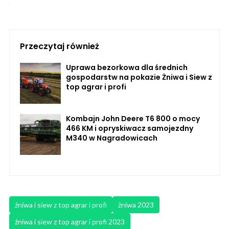
Przeczytaj również
Uprawa bezorkowa dla średnich
gospodarstw na pokazie Żniwa i Siew z
top agrar i profi
Kombajn John Deere T6 800 o mocy
466 KM i opryskiwacz samojezdny
M340 w Nagradowicach
żniwa i siew z top agrar i profi
żniwa 2023
żniwa i siew z top agrar i profi 2023