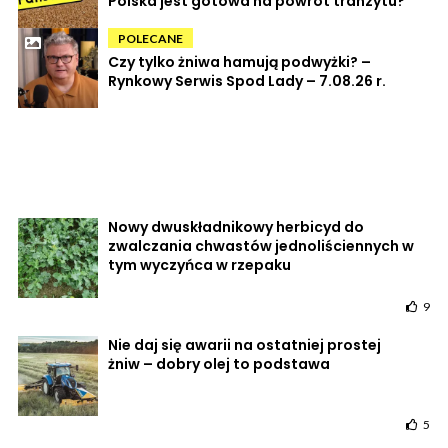
Polska jest gotowa na powrót tranzytu?
POLECANE
Czy tylko żniwa hamują podwyżki? –
Rynkowy Serwis Spod Lady – 7.08.26 r.
Nowy dwuskładnikowy herbicyd do
zwalczania chwastów jednoliściennych w
tym wyczyńca w rzepaku
9
Nie daj się awarii na ostatniej prostej
żniw – dobry olej to podstawa
5