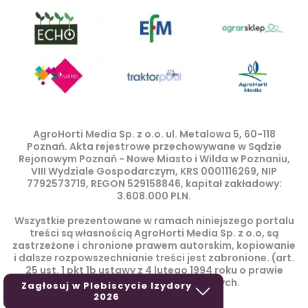
AgroHorti Media Sp. z o.o. ul. Metalowa 5, 60-118
Poznań. Akta rejestrowe przechowywane w Sądzie
Rejonowym Poznań - Nowe Miasto i Wilda w Poznaniu,
VIII Wydziale Gospodarczym, KRS 0001116269, NIP
7792573719, REGON 529158846, kapitał zakładowy:
3.608.000 PLN.
Wszystkie prezentowane w ramach niniejszego portalu
treści są własnością AgroHorti Media Sp. z o.o, są
zastrzeżone i chronione prawem autorskim, kopiowanie
i dalsze rozpowszechnianie treści jest zabronione. (art.
25 ust. 1 pkt 1b ustawy z 4 lutego 1994 roku o prawie
autorskim i prawach pokrewnych.
Zagłosuj w Plebiscycie Izydory
2026