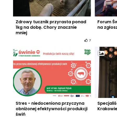
Zdrowy tucznik przyrasta ponad
Forum Św
1kg na dobę. Chory znacznie
na zgłos
mniej
7
Stres - niedoceniona przyczyna
Specjaliś
obniżonej efektywności produkcji
Krakowi
świń