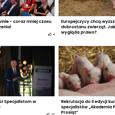
inie - coraz mniej czasu
Europejczycy chcą wyżs
zenia!
dobrostanu zwierząt. Ja
wygląda prawo?
4
ci Specjalistom w
Rekrutacja do II edycji ku
e
specjalistów „Akademia P
Prosiąt”
37