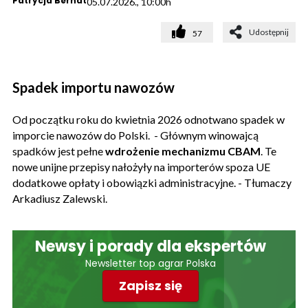
Patrycja Bernat
05.07.2026., 10:00h
Udostępnij
57
Spadek importu nawozów
Od początku roku do kwietnia 2026 odnotwano spadek w
imporcie nawozów do Polski. - Głównym winowajcą
spadków jest pełne
wdrożenie mechanizmu CBAM
. Te
nowe unijne przepisy nałożyły na importerów spoza UE
dodatkowe opłaty i obowiązki administracyjne. - Tłumaczy
Arkadiusz Zalewski.
Newsy i porady dla ekspertów
Newsletter top agrar Polska
Zapisz się