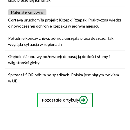
skąd bierze się ich smak
Materiał promocyjny
Corteva uruchomiła projekt Krzepki Rzepak. Praktyczna wiedza
o nowoczesnej ochronie rzepaku w jednym miejscu
Południe kończy żniwa, północ ugrzęzła przez deszcze. Tak
wygląda sytuacja w regionach
Głębokość uprawy pożniwnej: dopasuj ją do ilości słomy i
wilgotności gleby
Sprzedaż ŚOR odbiła po spadkach. Polska jest piątym rynkiem
w UE
Pozostałe artykuły