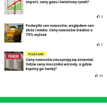
import, ceny gazu i światowy rynek?
2
Podwyżki cen nawozów, względem cen
zbóż i mleka. Ceny nawozów średnio o
70% wyższe
7
POLECANE
Ceny nawozów zaczynają się zmieniać.
Gdzie ceny mocznika wzrosły, a gdzie
kupimy go taniej?
10
POWRÓT DO STRONY GŁÓWNEJ