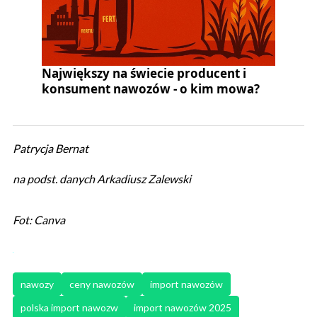
Największy na świecie producent i
konsument nawozów - o kim mowa?
Patrycja Bernat
na podst. danych Arkadiusz Zalewski
Fot: Canva
nawozy
ceny nawozów
import nawozów
polska import nawozw
import nawozów 2025