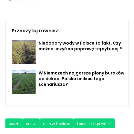
Przeczytaj również
Niedobory wody w Polsce to fakt. Czy
można liczyć na poprawę tej sytuacji?
W Niemczech najgorsze plony buraków
od dekad. Polska uniknie tego
scenariusza?
pasze
susza
osm w łowiczu
tomasz chądzyński