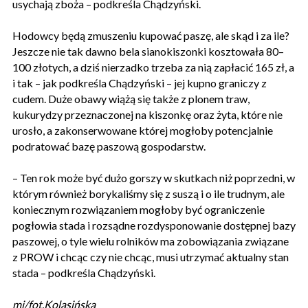
usychają zboża – podkreśla Chądzyński.
Hodowcy będą zmuszeniu kupować paszę, ale skąd i za ile?
Jeszcze nie tak dawno bela sianokiszonki kosztowała 80–
100 złotych, a dziś nierzadko trzeba za nią zapłacić 165 zł, a
i tak – jak podkreśla Chądzyński – jej kupno graniczy z
cudem. Duże obawy wiążą się także z plonem traw,
kukurydzy przeznaczonej na kiszonkę oraz żyta, które nie
urosło, a zakonserwowane której mogłoby potencjalnie
podratować bazę paszową gospodarstw.
– Ten rok może być dużo gorszy w skutkach niż poprzedni, w
którym również borykaliśmy się z suszą i o ile trudnym, ale
koniecznym rozwiązaniem mogłoby być ograniczenie
pogłowia stada i rozsądne rozdysponowanie dostępnej bazy
paszowej, o tyle wielu rolników ma zobowiązania związane
z PROW i chcąc czy nie chcąc, musi utrzymać aktualny stan
stada – podkreśla Chądzyński.
mj/fot.Kolasińska