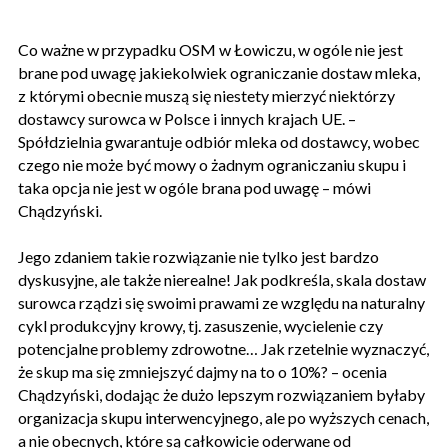
Co ważne w przypadku OSM w Łowiczu, w ogóle nie jest
brane pod uwagę jakiekolwiek ograniczanie dostaw mleka,
z którymi obecnie muszą się niestety mierzyć niektórzy
dostawcy surowca w Polsce i innych krajach UE. –
Spółdzielnia gwarantuje odbiór mleka od dostawcy, wobec
czego nie może być mowy o żadnym ograniczaniu skupu i
taka opcja nie jest w ogóle brana pod uwagę – mówi
Chądzyński.
Jego zdaniem takie rozwiązanie nie tylko jest bardzo
dyskusyjne, ale także nierealne! Jak podkreśla, skala dostaw
surowca rządzi się swoimi prawami ze względu na naturalny
cykl produkcyjny krowy, tj. zasuszenie, wycielenie czy
potencjalne problemy zdrowotne… Jak rzetelnie wyznaczyć,
że skup ma się zmniejszyć dajmy na to o 10%? – ocenia
Chądzyński, dodając że dużo lepszym rozwiązaniem byłaby
organizacja skupu interwencyjnego, ale po wyższych cenach,
a nie obecnych, które są całkowicie oderwane od