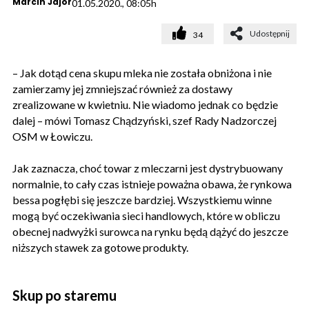
Marcin Jajor
01.05.2020., 08:05h
Udostępnij
34
– Jak dotąd cena skupu mleka nie została obniżona i nie
zamierzamy jej zmniejszać również za dostawy
zrealizowane w kwietniu. Nie wiadomo jednak co będzie
dalej – mówi Tomasz Chądzyński, szef Rady Nadzorczej
OSM w Łowiczu.
Jak zaznacza, choć towar z mleczarni jest dystrybuowany
normalnie, to cały czas istnieje poważna obawa, że rynkowa
bessa pogłębi się jeszcze bardziej. Wszystkiemu winne
mogą być oczekiwania sieci handlowych, które w obliczu
obecnej nadwyżki surowca na rynku będą dążyć do jeszcze
niższych stawek za gotowe produkty.
Skup po staremu