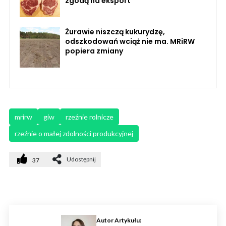
zgodą na eksport
Żurawie niszczą kukurydzę,
odszkodowań wciąż nie ma. MRiRW
popiera zmiany
mrirw
giw
rzeźnie rolnicze
rzeźnie o małej zdolności produkcyjnej
Udostępnij
37
Autor Artykułu: