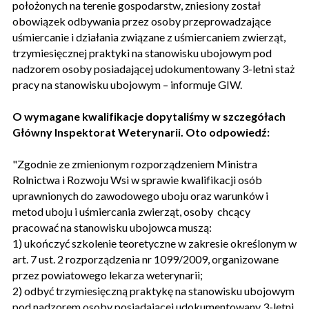
położonych na terenie gospodarstw, zniesiony został
obowiązek odbywania przez osoby przeprowadzające
uśmiercanie i działania związane z uśmiercaniem zwierząt,
trzymiesięcznej praktyki na stanowisku ubojowym pod
nadzorem osoby posiadającej udokumentowany 3-letni staż
pracy na stanowisku ubojowym – informuje GIW.
O wymagane kwalifikacje dopytaliśmy w szczegółach
Główny Inspektorat Weterynarii. Oto odpowiedź:
"Zgodnie ze zmienionym rozporządzeniem Ministra
Rolnictwa i Rozwoju Wsi w sprawie kwalifikacji osób
uprawnionych do zawodowego uboju oraz warunków i
metod uboju i uśmiercania zwierząt, osoby chcący
pracować na stanowisku ubojowca muszą:
1) ukończyć szkolenie teoretyczne w zakresie określonym w
art. 7 ust. 2 rozporządzenia nr 1099/2009, organizowane
przez powiatowego lekarza weterynarii;
2) odbyć trzymiesięczną praktykę na stanowisku ubojowym
pod nadzorem osoby posiadającej udokumentowany 3-letni