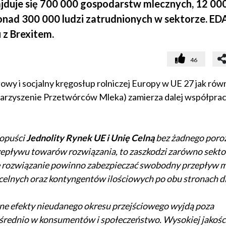
najduje się 700 000 gospodarstw mlecznych, 12 00
nad 300 000 ludzi zatrudnionych w sektorze. ED
 z Brexitem.
46
wy i socjalny kręgosłup rolniczej Europy w UE 27 jak rów
arzyszenie Przetwórców Mleka) zamierza dalej współpra
opuści
Jednolity Rynek UE i Unię Celną
bez żadnego poro
zepływu towarów rozwiązania, to zaszkodzi zarówno sekt
e rozwiązanie powinno zabezpieczać swobodny przepływ m
elnych oraz kontyngentów ilościowych po obu stronach dl
ne efekty nieudanego okresu przejściowego wyjdą poza
ośrednio w konsumentów i społeczeństwo. Wysokiej jakośc