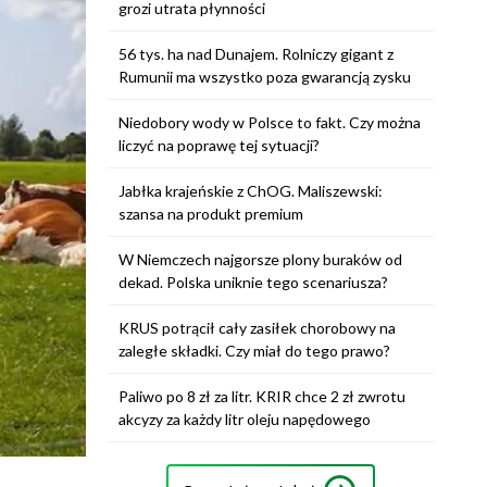
grozi utrata płynności
56 tys. ha nad Dunajem. Rolniczy gigant z
Rumunii ma wszystko poza gwarancją zysku
Niedobory wody w Polsce to fakt. Czy można
liczyć na poprawę tej sytuacji?
Jabłka krajeńskie z ChOG. Maliszewski:
szansa na produkt premium
W Niemczech najgorsze plony buraków od
dekad. Polska uniknie tego scenariusza?
KRUS potrącił cały zasiłek chorobowy na
zaległe składki. Czy miał do tego prawo?
Paliwo po 8 zł za litr. KRIR chce 2 zł zwrotu
akcyzy za każdy litr oleju napędowego