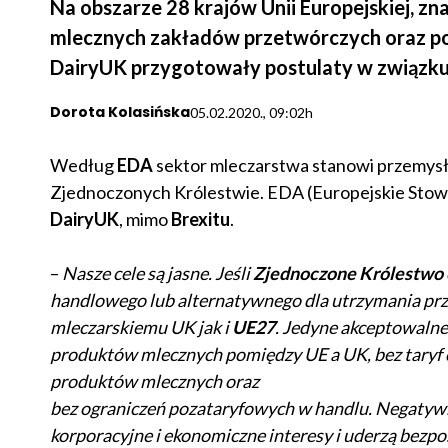
Na obszarze 28 krajów Unii Europejskiej, z
mlecznych zakładów przetwórczych oraz po
DairyUK przygotowały postulaty w związku
Dorota Kolasińska
05.02.2020., 09:02h
Według
EDA
sektor mleczarstwa stanowi przemysło
Zjednoczonych Królestwie. EDA (Europejskie Stow
DairyUK
, mimo
Brexitu
.
–
Nasze cele są jasne. Jeśli
Zjednoczone Królestwo
handlowego lub alternatywnego dla utrzymania pr
mleczarskiemu UK jak i
UE27
. Jedyne akceptowaln
produktów mlecznych pomiędzy UE a UK, bez taryf c
produktów mlecznych oraz
bez ograniczeń pozataryfowych w handlu. Negatyw
korporacyjne i ekonomiczne interesy i uderzą bezp