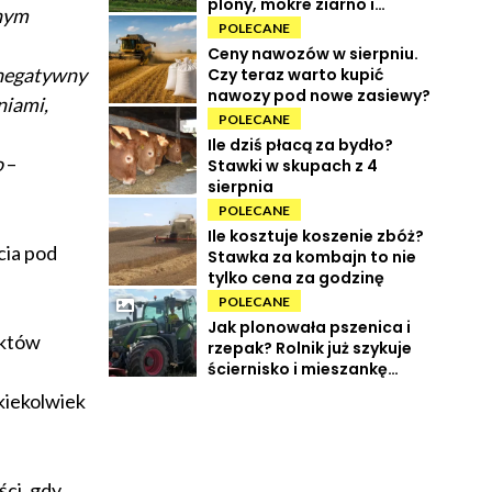
plony, mokre ziarno i
wnym
wysokie koszty
POLECANE
Ceny nawozów w sierpniu.
 negatywny
Czy teraz warto kupić
nawozy pod nowe zasiewy?
niami,
POLECANE
Ile dziś płacą za bydło?
o
–
Stawki w skupach z 4
sierpnia
POLECANE
Ile kosztuje koszenie zbóż?
cia pod
Stawka za kombajn to nie
tylko cena za godzinę
POLECANE
Jak plonowała pszenica i
uktów
rzepak? Rolnik już szykuje
ściernisko i mieszankę
międzyplonową
kiekolwiek
ci, gdy