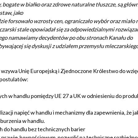
y, bogate w białko oraz zdrowe naturalne tłuszcze, są głó
staw, jako
ędzie forsowało wzrosty cen, ograniczało wybór oraz miało
czarski stale opowiadał się za odpowiedzialnymi rozwiąza
atego namawiamy decydentów po obu stronach Kanału do
bywającej się dyskusji z udziałem przemysłu mleczarskieg
wzywa Unię Europejską i Zjednoczone Królestwo do wzię
postulatów:
wych w handlu pomiędzy UE 27 a UK w odniesieniu do prod
zacji napięć w handlu i mechanizmy dla zapewnienia, że ja
burzenia w handlu.
do handlu bez technicznych barier
 prawie żywnościowym, pozwolić na techniczne rozbieżnoś