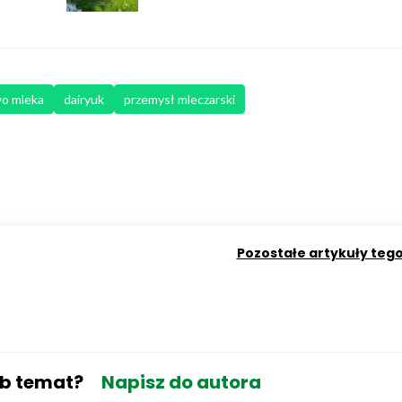
o mleka
dairyuk
przemysł mleczarski
Pozostałe artykuły teg
ub temat?
Napisz do autora