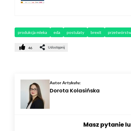
produkcja mleka
eda
postulaty
brexit
przetwórstw
Udostępnij
46
Autor Artykułu:
Dorota Kolasińska
Masz pytanie l