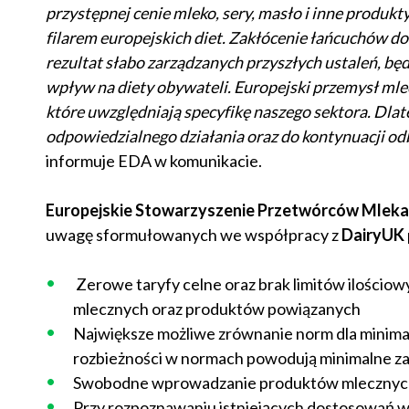
przystępnej cenie mleko, sery, masło i inne produkt
filarem europejskich diet. Zakłócenie łańcuchów do
rezultat słabo zarządzanych przyszłych ustaleń, b
wpływ na diety obywateli. Europejski przemysł mle
które uwzględniają specyfikę naszego sektora. Dl
odpowiedzialnego działania oraz do kontynuacji od
informuje EDA w komunikacie.
Europejskie Stowarzyszenie Przetwórców Mleka
uwagę sformułowanych we współpracy z
DairyUK
Zerowe taryfy celne oraz brak limitów ilościo
mlecznych oraz produktów powiązanych
Największe możliwe zrównanie norm dla minimali
rozbieżności w normach powodują minimalne za
Swobodne wprowadzanie produktów mlecznych 
Przy rozpoznawaniu istniejących dostosowań w