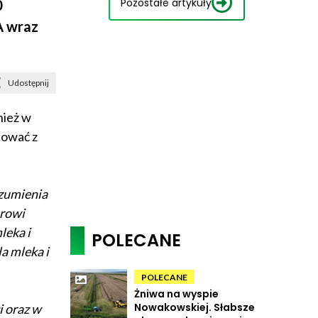
Pozostałe artykuły
0
A wraz
Udostępnij
nież w
cować z
zumienia
orowi
leka i
POLECANE
a mleka i
POLECANE
Żniwa na wyspie
Nowakowskiej. Słabsze
i oraz w