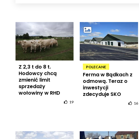
Z 2,3 t do 8 t.
POLECANE
Hodowcy chcą
Ferma w Bądkach z
zmienić limit
odmową. Teraz o
sprzedaży
inwestycji
wołowiny w RHD
zdecyduje SKO
19
16