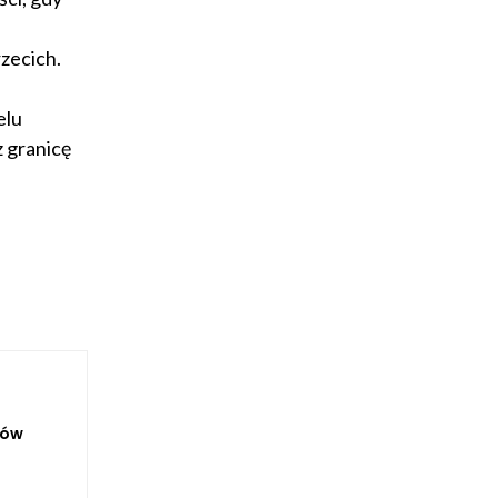
zecich.
elu
z granicę
rów