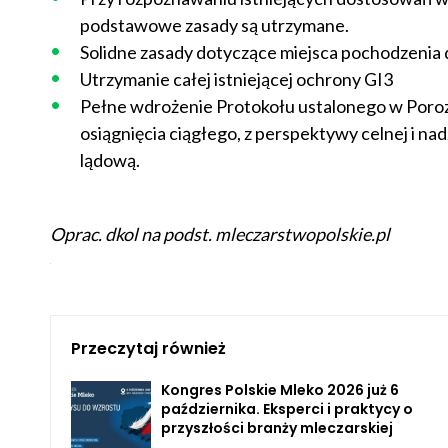
podstawowe zasady są utrzymane.
Solidne zasady dotyczące miejsca pochodzenia d
Utrzymanie całej istniejącej ochrony GI3
Pełne wdrożenie Protokołu ustalonego w Porozu
osiągnięcia ciągłego, z perspektywy celnej i n
lądową.
Oprac. dkol na podst. mleczarstwopolskie.pl
Przeczytaj również
Kongres Polskie Mleko 2026 już 6
października. Eksperci i praktycy o
przyszłości branży mleczarskiej