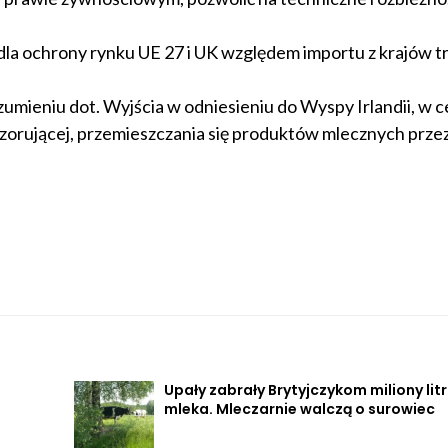
la ochrony rynku UE 27 i UK względem importu z krajów tr
mieniu dot. Wyjścia w odniesieniu do Wyspy Irlandii, w c
adzorującej, przemieszczania się produktów mlecznych prze
Upały zabrały Brytyjczykom miliony lit
mleka. Mleczarnie walczą o surowiec