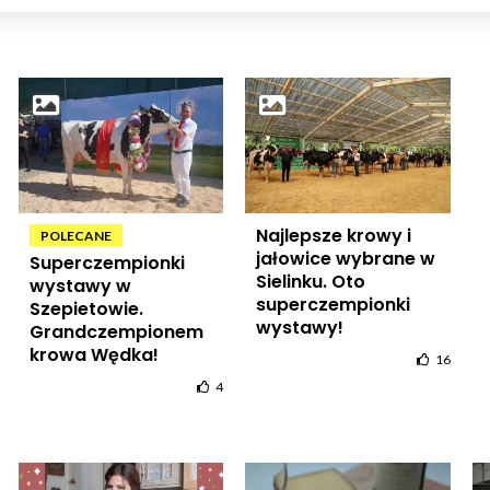
Najlepsze krowy i
POLECANE
jałowice wybrane w
Superczempionki
Sielinku. Oto
wystawy w
superczempionki
Szepietowie.
wystawy!
Grandczempionem
krowa Wędka!
16
4