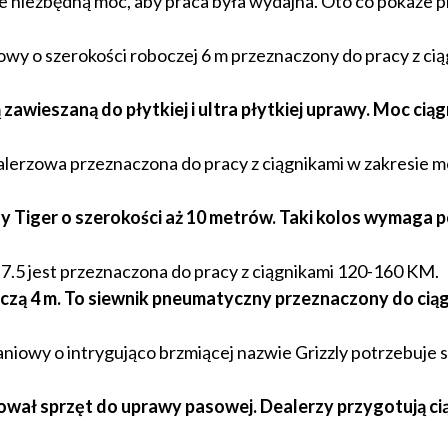
ąże niezbędną moc, aby praca była wydajna. Oto co pokaże 
wy o szerokości roboczej 6 m przeznaczony do pracy z cią
ą zawieszaną do płytkiej i ultra płytkiej uprawy. Moc cią
erzowa przeznaczona do pracy z ciągnikami w zakresie m
żny Tiger o szerokości aż 10 metrów. Taki kolos wymaga
.5 jest przeznaczona do pracy z ciągnikami 120-160 KM.
oczą 4 m. To siewnik pneumatyczny przeznaczony do cią
niowy o intrygująco brzmiącej nazwie Grizzly potrzebuje s
ował sprzęt do uprawy pasowej. Dealerzy przygotują cią