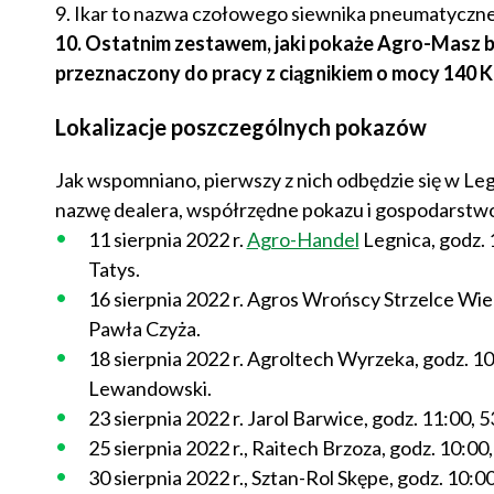
9. Ikar to nazwa czołowego siewnika pneumatyczn
10. Ostatnim zestawem, jaki pokaże Agro-Masz bę
przeznaczony do pracy z ciągnikiem o mocy 140 
Lokalizacje poszczególnych pokazów
Jak wspomniano, pierwszy z nich odbędzie się w Le
nazwę dealera, współrzędne pokazu i gospodarstw
11 sierpnia 2022 r.
Agro-Handel
Legnica, godz.
Tatys.
16 sierpnia 2022 r. Agros Wrońscy Strzelce Wie
Pawła Czyża.
18 sierpnia 2022 r. Agroltech Wyrzeka, godz. 
Lewandowski.
23 sierpnia 2022 r. Jarol Barwice, godz. 11:00
25 sierpnia 2022 r., Raitech Brzoza, godz. 10:0
30 sierpnia 2022 r., Sztan-Rol Skępe, godz. 10