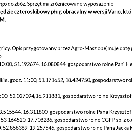
ego do zbóż. Sprzęt ma zróżnicowane wyposażenie.
dzie czteroskibowy pług obracalny w wersji Vario, któr
KM.
gnicy. Opis przygotowany przez Agro-Masz obejmuje datę 
o.
 10:00, 51.192674, 16.080844, gospodarstwo rolne Pani H
lkie, godz. 11:00, 51.171652, 18.424750, gospodarstwo ro
10:00, 52.027094,16.911881, gospodarstwo rolne Krzysztof
, 53.515544, 16.311800, gospodarstwo rolne Pana Krzyszto
0, 53.164520, 17.708286, gospodarstwo rolne CGFP sp. z o.
:00, 52.858389, 19.257645, gospodarstwo rolne Pana Jacka 