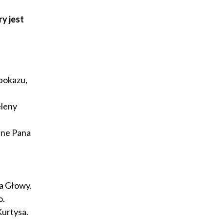
y jest
pokazu,
eleny
lne Pana
fa Głowy.
o.
Kurtysa.