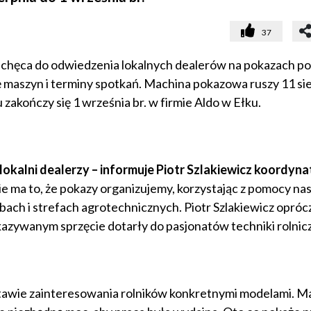
37
achęca do odwiedzenia lokalnych dealerów na pokazach p
tę maszyn i terminy spotkań. Machina pokazowa ruszy 11 sie
zakończy się 1 września br. w firmie Aldo w Ełku.
okalni dealerzy – informuje Piotr Szlakiewicz koordyna
ie ma to, że pokazy organizujemy, korzystając z pomocy na
bach i strefach agrotechnicznych. Piotr Szlakiewicz opróc
okazywanym sprzęcie dotarły do pasjonatów techniki rolnicz
awie zainteresowania rolników konkretnymi modelami. M