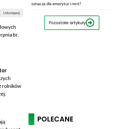
oznacza dla emerytur i rent?
Udostępnij
Pozostałe artykuły
olowych
rpnia br.
tor
szych
z rolników
ej.
POLECANE
ają