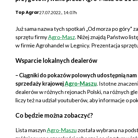
Top Agrar
27.07.2022., 14:07h
Już sama nazwa tych spotkań „Od morza po góry” z
sprzętu firmy
Agro-Masz
. Niżej znajdą Państwo lis
w firmie Agrohandel w Legnicy. Prezentacja sprzętu 
Wsparcie lokalnych dealerów
– Ciągniki do pokazów polowych udostępnią nam l
sprzedaży krajowej
Agro-Maszu
. Istotne znaczen
dealerów w różnych rejonach Polski, na różnych gle
liczy też na udział youtuberów, aby informacje o p
Co będzie można zobaczyć?
Lista maszyn
Agro-Maszu
została wybrana na podst