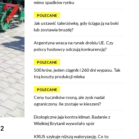
mimo spadków rynku
POLECANE
Jak ustawić talerzówkę, gdy ściąga ją na boki
lub zostawia bruzdę?
Argentyna wraca na rynek drobiu UE. Czy
polscy hodowcy odczują konkurencję?
POLECANE
500 krów, jeden ciągnik i 260 dni wypasu. Tak
tną koszty produkcji mleka
POLECANE
Ceny tuczników rosną, ale zysk nadal
ograniczony. Ile zostaje w kieszeni?
Ekologiczne jaja kontra klimat. Badanie z
Wielkiej Brytanii wywołało spór
22
KRUS szykuje niższą waloryzację. Co to