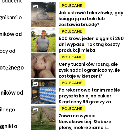
producent
POLECANE
Jak ustawić talerzówkę, gdy
gnikami o
ściąga ją na boki lub
zostawia bruzdę?
POLECANE
gników od
500 krów, jeden ciągnik i 260
dni wypasu. Tak tną koszty
produkcji mleka
ocy od
POLECANE
Ceny tuczników rosną, ale
 potężnego
zysk nadal ograniczony. Ile
zostaje w kieszeni?
POLECANE
Po rekordowo tanim maśle
gników od
przyszła kolej na cukier.
Skąd ceny 99 groszy za
kilogram?
ilnego
POLECANE
Żniwa na wyspie
Nowakowskiej. Słabsze
gniki o
plony, mokre ziarno i
wysokie koszty