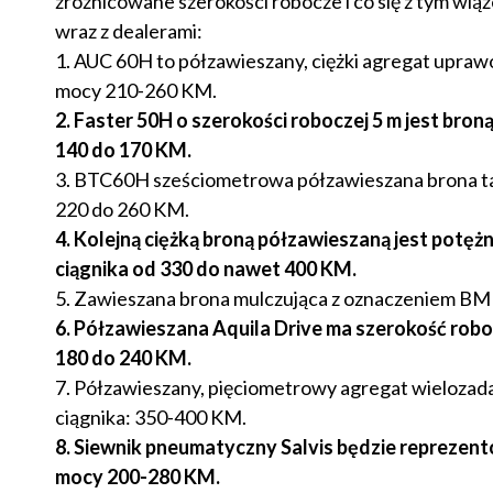
zróżnicowane szerokości robocze i co się z tym wi
wraz z dealerami:
1. AUC 60H to półzawieszany, ciężki agregat uprawo
mocy 210-260 KM.
2. Faster 50H o szerokości roboczej 5 m jest bron
140 do 170 KM.
3. BTC60H sześciometrowa półzawieszana brona tal
220 do 260 KM.
4. Kolejną ciężką broną półzawieszaną jest potę
ciągnika od 330 do nawet 400 KM.
5. Zawieszana brona mulczująca z oznaczeniem BM 7
6. Półzawieszana Aquila Drive ma szerokość rob
180 do 240 KM.
7. Półzawieszany, pięciometrowy agregat wielozada
ciągnika: 350-400 KM.
8. Siewnik pneumatyczny Salvis będzie reprezent
mocy 200-280 KM.