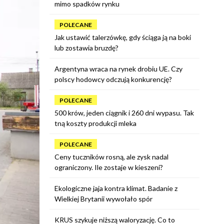
mimo spadków rynku
POLECANE
Jak ustawić talerzówkę, gdy ściąga ją na boki
lub zostawia bruzdę?
Argentyna wraca na rynek drobiu UE. Czy
polscy hodowcy odczują konkurencję?
POLECANE
500 krów, jeden ciągnik i 260 dni wypasu. Tak
tną koszty produkcji mleka
POLECANE
Ceny tuczników rosną, ale zysk nadal
ograniczony. Ile zostaje w kieszeni?
Ekologiczne jaja kontra klimat. Badanie z
Wielkiej Brytanii wywołało spór
KRUS szykuje niższą waloryzację. Co to