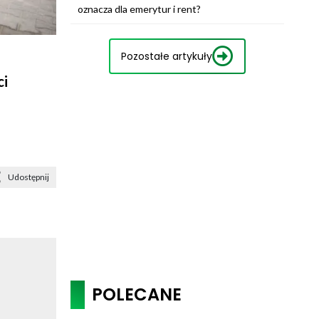
oznacza dla emerytur i rent?
Pozostałe artykuły
ci
Udostępnij
POLECANE