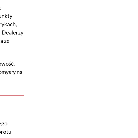
e
unkty
rykach,
. Dealerzy
a ze
owość,
pomysły na
ego
brotu