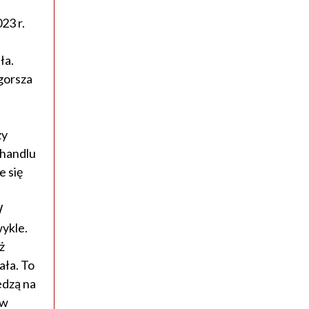
23 r.
ła.
gorsza
ży
 handlu
e się
W
wykle.
ż
ała. To
edzą na
 w