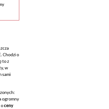
rmy
szcza
. Chodzi o
 to z
ty, w
m sami
czonych:
 ma ogromny
 o
ceny