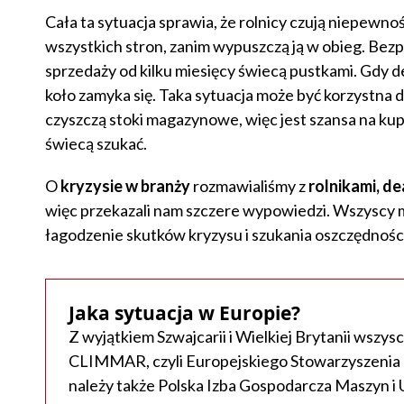
Cała ta sytuacja sprawia, że rolnicy czują niepewno
wszystkich stron, zanim wypuszczą ją w obieg. Bezp
sprzedaży od kilku miesięcy świecą pustkami. Gdy d
koło zamyka się. Taka sytuacja może być korzystna d
czyszczą stoki magazynowe, więc jest szansa na kup
świecą szukać.
O
kryzysie w branży
rozmawialiśmy z
rolnikami, d
więc przekazali nam szczere wypowiedzi. Wszyscy mu
łagodzenie skutków kryzysu i szukania oszczędności
Jaka sytuacja w Europie?
Z wyjątkiem Szwajcarii i Wielkiej Brytanii wszys
​CLIMMAR, czyli Europejskiego Stowarzyszenia
należy także Polska Izba Gospodarcza Maszyn i 