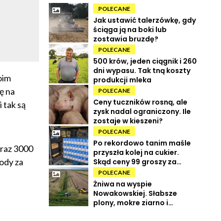
POLECANE
Jak ustawić talerzówkę, gdy
ściąga ją na boki lub
zostawia bruzdę?
POLECANE
500 krów, jeden ciągnik i 260
dni wypasu. Tak tną koszty
oim
produkcji mleka
ę na
POLECANE
Ceny tuczników rosną, ale
 tak są
zysk nadal ograniczony. Ile
zostaje w kieszeni?
POLECANE
Po rekordowo tanim maśle
eraz 3000
przyszła kolej na cukier.
ody za
Skąd ceny 99 groszy za
kilogram?
POLECANE
Żniwa na wyspie
Nowakowskiej. Słabsze
plony, mokre ziarno i
wysokie koszty