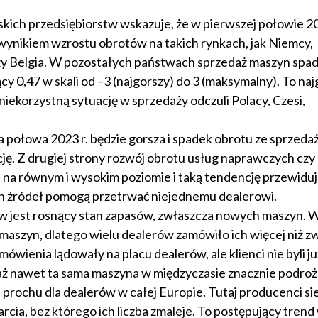
jskich przedsiębiorstw wskazuje, że w pierwszej połowie 20
 wynikiem wzrostu obrotów na takich rynkach, jak Niemcy,
czy Belgia. W pozostałych państwach sprzedaż maszyn spad
y 0,47 w skali od –3 (najgorszy) do 3 (maksymalny). To naj
niekorzystną sytuację w sprzedaży odczuli Polacy, Czesi,
połowa 2023 r. będzie gorsza i spadek obrotu ze sprzeda
cję. Z drugiej strony rozwój obrotu usług naprawczych czy
 na równym i wysokim poziomie i taką tendencję przewiduj
ych źródeł pomogą przetrwać niejednemu dealerowi.
 jest rosnący stan zapasów, zwłaszcza nowych maszyn. 
maszyn, dlatego wielu dealerów zamówiło ich więcej niż z
wienia lądowały na placu dealerów, ale klienci nie byli ju
ż nawet ta sama maszyna w międzyczasie znacznie podroż
a prochu dla dealerów w całej Europie. Tutaj producenci si
arcia, bez którego ich liczba zmaleje. To postępujący trend