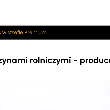
ś w strefie Premium
zynami rolniczymi - produc