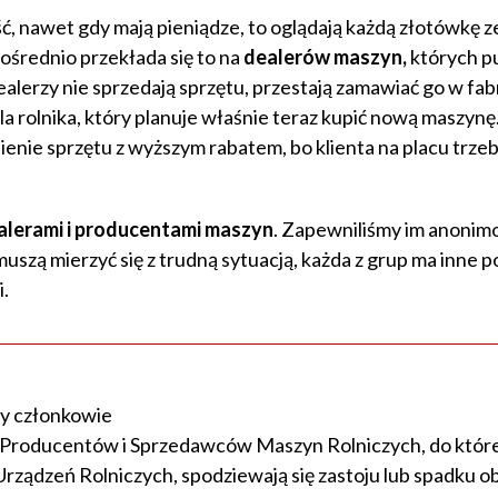
ść, nawet gdy mają pieniądze, to oglądają każdą złotówkę z
ośrednio przekłada się to na
dealerów maszyn,
których p
ealerzy nie sprzedają sprzętu, przestają zamawiać go w fab
la rolnika, który planuje właśnie teraz kupić nową maszynę
ienie sprzętu z wyższym rabatem, bo klienta na placu trzeb
ealerami i producentami maszyn
. Zapewniliśmy im anonim
szą mierzyć się z trudną sytuacją, każda z grup ma inne 
.
cy członkowie
 Producentów i Sprzedawców Maszyn Rolniczych, do któr
Urządzeń Rolniczych, spodziewają się zastoju lub spadku o