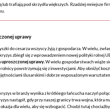
lub trafiają pod skrzydła większych. Rzadziej mniejsze fi
ku.
zczonej uprawy
yszki do cesarza wszyscy żyją z gospodarza. W wielu, zwła
ryzys zbiegł się z wprowadzeniem nowej polityki rolnej UE
 uproszczonej uprawy.
W wielu gospodarstwach wiąże się
 rolnicy powstrzymują się z inwestycjami. Aby obniżyć kosz
miejętnościami ślusarskimi i dobrze wyposażonym warsztate
kryzys w branży wynika z krótkiego łańcucha naczyń połą
kryzys nastąpił, gdy przy naszej granicy trwa wojna, która
kazja dla wielu, aby się wzbogacić. Chodzi tutaj chociażby