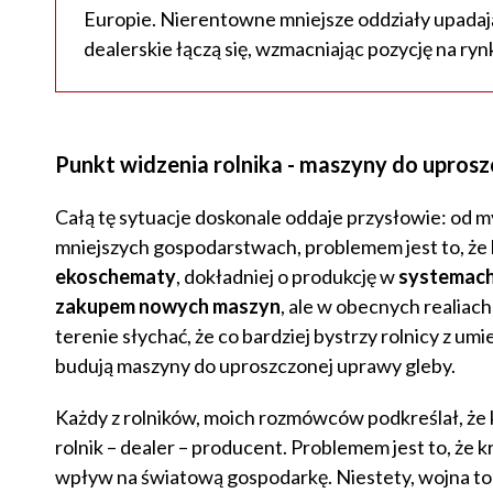
Europie. Nierentowne mniejsze oddziały upadają 
dealerskie łączą się, wzmacniając pozycję na ryn
Punkt widzenia rolnika - maszyny do upros
Całą tę sytuacje doskonale oddaje przysłowie: od m
mniejszych gospodarstwach, problemem jest to, że k
ekoschematy
, dokładniej o produkcję w
systemach
zakupem nowych maszyn
, ale w obecnych realiach
terenie słychać, że co bardziej bystrzy rolnicy z u
budują maszyny do uproszczonej uprawy gleby.
Każdy z rolników, moich rozmówców podkreślał, że 
rolnik – dealer – producent. Problemem jest to, że 
wpływ na światową gospodarkę. Niestety, wojna to o