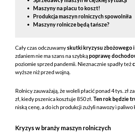
Sprzedawcy maszyn w ciężkiej sytuacji
Maszyny na placu to koszt!
Produkcja maszyn rolniczych spowolniła
Maszyny rolnicze będą tańsze?
Cały czas odczuwamy
skutki kryzysu zbożowego i 
zdaniem nie ma szans na szybką
poprawę dochodowo
poziomie sprzed pandemii. Nieznacznie spadły też
wyższe niż przed wojną.
Rolnicy zauważają, że woleli płacić ponad 4 tys. zł
zł, kiedy pszenica kosztuje 850 zł.
Ten rok będzie t
niską cenę, a do ich produkcji zużyli nawozy i paliw
Kryzys w branży maszyn rolniczych