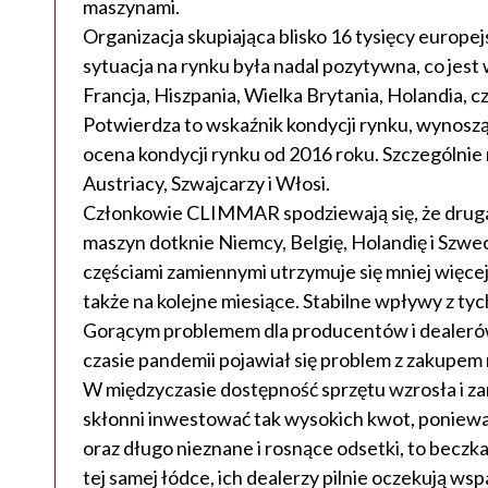
maszynami.
Organizacja skupiająca blisko 16 tysięcy europe
sytuacja na rynku była nadal pozytywna, co jest
Francja, Hiszpania, Wielka Brytania, Holandia, 
Potwierdza to wskaźnik kondycji rynku, wynosząc
ocena kondycji rynku od 2016 roku. Szczególnie 
Austriacy, Szwajcarzy i Włosi.
Członkowie CLIMMAR spodziewają się, że druga 
maszyn dotknie Niemcy, Belgię, Holandię i Szwe
częściami zamiennymi utrzymuje się mniej więcej
także na kolejne miesiące. Stabilne wpływy z t
Gorącym problemem dla producentów i dealerów
czasie pandemii pojawiał się problem z zakupem 
W międzyczasie dostępność sprzętu wzrosła i zamó
skłonni inwestować tak wysokich kwot, poniewa
oraz długo nieznane i rosnące odsetki, to beczk
tej samej łódce, ich dealerzy pilnie oczekują wsp