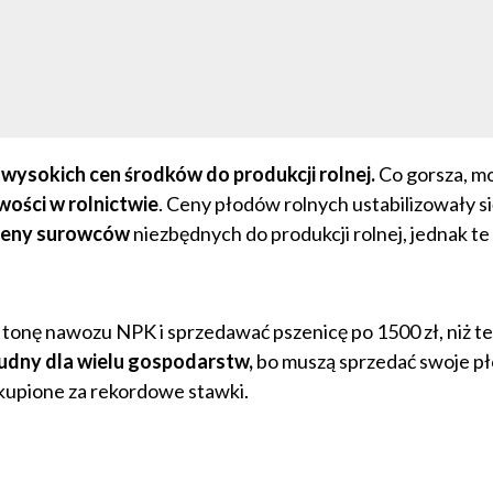
wysokich cen środków do produkcji rolnej.
Co gorsza, m
ści w rolnictwie
. Ceny płodów rolnych ustabilizowały si
ceny surowców
niezbędnych do produkcji rolnej, jednak te i
 za tonę nawozu NPK i sprzedawać pszenicę po 1500 zł, niż t
rudny dla wielu gospodarstw,
bo muszą sprzedać swoje pł
o kupione za rekordowe stawki.