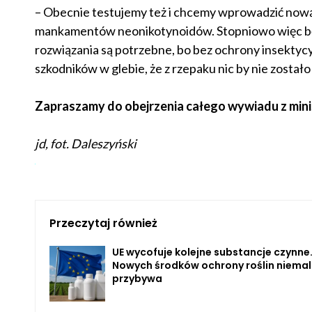
– Obecnie testujemy też i chcemy wprowadzić nową 
mankamentów neonikotynoidów. Stopniowo więc bę
rozwiązania są potrzebne, bo bez ochrony insekty
szkodników w glebie, że z rzepaku nic by nie zostało
Zapraszamy do obejrzenia całego wywiadu z min
jd, fot. Daleszyński
Przeczytaj również
UE wycofuje kolejne substancje czynne
Nowych środków ochrony roślin niemal
przybywa