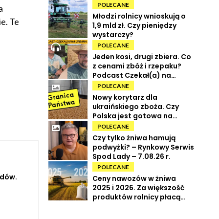
POLECANE
a
Młodzi rolnicy wnioskują o
e. Te
1,9 mld zł. Czy pieniędzy
e
wystarczy?
POLECANE
Jeden kosi, drugi zbiera. Co
z cenami zbóż i rzepaku?
Podcast Czekał(a) na
Urbana odc. 73
POLECANE
Nowy korytarz dla
ukraińskiego zboża. Czy
Polska jest gotowa na
powrót tranzytu?
POLECANE
Czy tylko żniwa hamują
podwyżki? – Rynkowy Serwis
Spod Lady – 7.08.26 r.
POLECANE
ydów.
Ceny nawozów w żniwa
2025 i 2026. Za większość
produktów rolnicy płacą
więcej