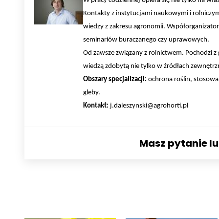
W pracy codziennej opiera się nie tylko na w
Kontakty z instytucjami naukowymi i rolnicz
wiedzy z zakresu agronomii. Współorganizator
seminariów buraczanego czy uprawowych.
Od zawsze związany z rolnictwem. Pochodzi z g
wiedzą zdobytą nie tylko w źródłach zewnętrzn
Obszary specjalizacji:
ochrona roślin, stosowa
gleby.
Kontakt:
j.daleszynski@agrohorti.pl
Masz pytanie l