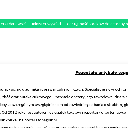
ter ardanowski
minister wywiad
dostępność środków do ochrony ro
Pozostałe artykuły teg
ujący się agrotechniką i uprawą roślin rolniczych. Specjalizuje się w ochroni
 zbóż oraz buraka cukrowego. Pozostałe obszary jego zawodowej działalno
 gleby ze szczególnym uwzględnieniem odpowiedniego dbania o strukturę gl
 Od 2012 roku jest autorem dziesiątek tekstów i reportaży o tej tematyce
r Polska i na portalu topagrar.pl.