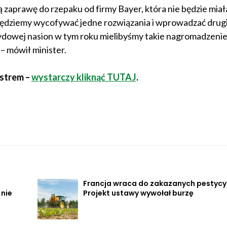
zaprawę do rzepaku od firmy Bayer, która nie będzie miał
dziemy wycofywać jedne rozwiązania i wprowadzać drugi
cydowej nasion w tym roku mielibyśmy takie nagromadzeni
 – mówił minister.
istrem –
wystarczy kliknąć TUTAJ
.
.
Francja wraca do zakazanych pestyc
 nie
Projekt ustawy wywołał burzę