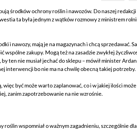
bują środków ochrony roślin i nawozów. Do naszej redakcji
Kwestia ta była jednym z wątków rozmowy z ministrem roln
dki i nawozy, mają je na magazynach i chcą sprzedawać. Sa
ić wspólne zakupy. Mogą też na zasadzie zwykłej życzliwo
 by ten nie musiał jechać do sklepu – mówił minister Arda
ej interwencji bo nie ma na chwilę obecną takiej potrzeby.
ięc być może warto zaplanować, co i w jakiej ilości może 
iej, zanim zapotrzebowanie na nie wzrośnie.
ny roślin wspomniał o ważnym zagadnieniu, szczególnie dla