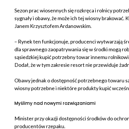
Sezon prac wiosennych się rozkręca i rolnicy potrze
sygnały i obawy, że może ich tej wiosny brakować. 
Janem Krzysztofem Ardanowskim.
– Rynek ten funkcjonuje, producenci wytwarzają śro
dla sprawnego zaopatrywania się w środki mogą rob
sąsiedzkiej kupić potrzebny towar innemu rolnikowi,
Dodał, że w tym zakresie resort nie przewiduje żadn
Obawy jednak o dostępność potrzebnego towaru są, w
wiosny potrzebne i niektóre produkty kupić wcześn
Myślimy nad nowymi rozwiązaniami
Minister przy okazji dostępności środków do ochro
producentów rzepaku.