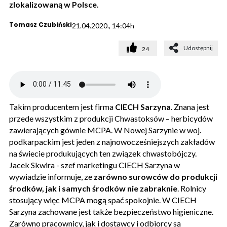
zlokalizowaną w Polsce.
Tomasz Czubiński
21.04.2020., 14:04h
Udostępnij
24
Takim producentem jest firma
CIECH Sarzyna
. Znana jest
przede wszystkim z produkcji Chwastoksów – herbicydów
zawierających gównie MCPA. W Nowej Sarzynie w woj.
podkarpackim jest jeden z najnowocześniejszych zakładów
na świecie produkujących ten związek chwastobójczy.
Jacek Skwira - szef marketingu CIECH Sarzyna w
wywiadzie informuje, ze
zarówno surowców do produkcji
środków, jak i samych środków nie zabraknie
. Rolnicy
stosujący więc MCPA mogą spać spokojnie. W CIECH
Sarzyna zachowane jest także bezpieczeństwo higieniczne.
Zarówno pracownicy, jak i dostawcy i odbiorcy są