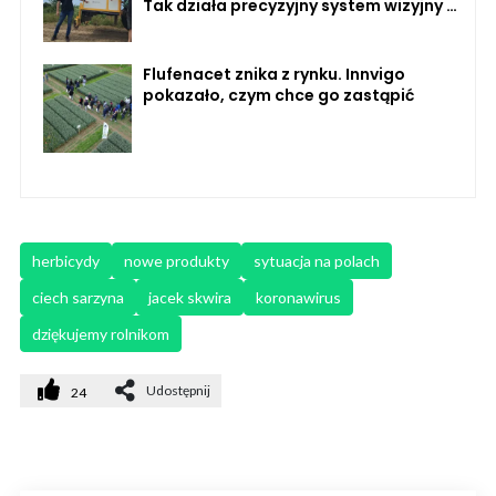
Tak działa precyzyjny system wizyjny FJ
Dynamics
Flufenacet znika z rynku. Innvigo
pokazało, czym chce go zastąpić
herbicydy
nowe produkty
sytuacja na polach
ciech sarzyna
jacek skwira
koronawirus
dziękujemy rolnikom
Udostępnij
24