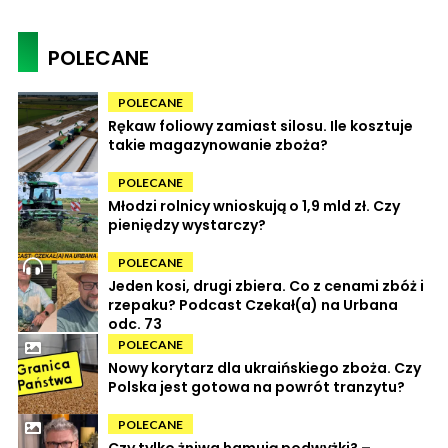
POLECANE
POLECANE
Rękaw foliowy zamiast silosu. Ile kosztuje
takie magazynowanie zboża?
POLECANE
Młodzi rolnicy wnioskują o 1,9 mld zł. Czy
pieniędzy wystarczy?
POLECANE
Jeden kosi, drugi zbiera. Co z cenami zbóż i
rzepaku? Podcast Czekał(a) na Urbana
odc. 73
POLECANE
Nowy korytarz dla ukraińskiego zboża. Czy
Polska jest gotowa na powrót tranzytu?
POLECANE
Czy tylko żniwa hamują podwyżki? –