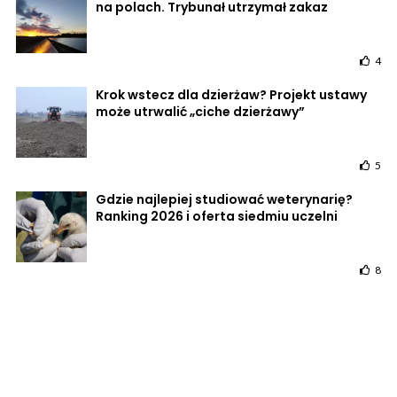
na polach. Trybunał utrzymał zakaz
4
Krok wstecz dla dzierżaw? Projekt ustawy
może utrwalić „ciche dzierżawy”
5
Gdzie najlepiej studiować weterynarię?
Ranking 2026 i oferta siedmiu uczelni
8