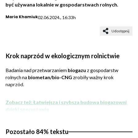
być używana lokalnie w gospodarstwach rolnych.
Maria Khamiuk
02.06.2024., 16:33h
Udostępnij
Krok naprzód w ekologicznym rolnictwie
Badania nad przetwarzaniem
biogazu
z gospodarstw
rolnych na
biometan/bio-CNG
zrobiły ważny krok
naprzód.
Zobacz też: Łatwiejsza i szybsza budowa biogazowni
dzięki specustawie
Pozostało 84% tekstu