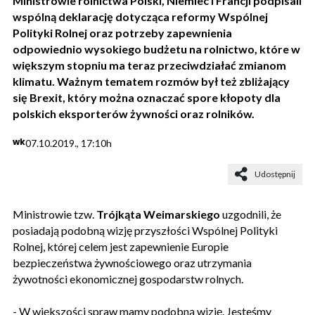
Ministrowie rolnictwa Polski, Niemiec i Francji podpisali
wspólną deklarację dotycząca reformy Wspólnej
Polityki Rolnej oraz potrzeby zapewnienia
odpowiednio wysokiego budżetu na rolnictwo, które w
większym stopniu ma teraz przeciwdziałać zmianom
klimatu. Ważnym tematem rozmów był też zbliżający
się Brexit, który można oznaczać spore kłopoty dla
polskich eksporterów żywności oraz rolników.
wk
07.10.2019., 17:10h
Udostępnij
Ministrowie tzw.
Trójkąta Weimarskiego
uzgodnili, że
posiadają podobną wizję przyszłości Wspólnej Polityki
Rolnej, której celem jest zapewnienie Europie
bezpieczeństwa żywnościowego oraz utrzymania
żywotności ekonomicznej gospodarstw rolnych.
- W większości spraw mamy podobną wizję. Jesteśmy