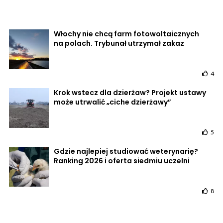
Włochy nie chcą farm fotowoltaicznych
na polach. Trybunał utrzymał zakaz
4
Krok wstecz dla dzierżaw? Projekt ustawy
może utrwalić „ciche dzierżawy”
5
Gdzie najlepiej studiować weterynarię?
Ranking 2026 i oferta siedmiu uczelni
8