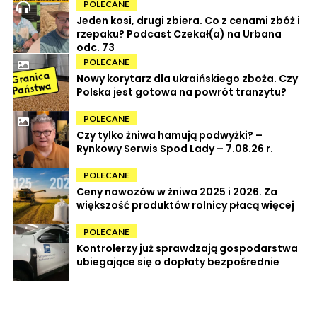
POLECANE
Jeden kosi, drugi zbiera. Co z cenami zbóż i
rzepaku? Podcast Czekał(a) na Urbana
odc. 73
POLECANE
Nowy korytarz dla ukraińskiego zboża. Czy
Polska jest gotowa na powrót tranzytu?
POLECANE
Czy tylko żniwa hamują podwyżki? –
Rynkowy Serwis Spod Lady – 7.08.26 r.
POLECANE
Ceny nawozów w żniwa 2025 i 2026. Za
większość produktów rolnicy płacą więcej
POLECANE
Kontrolerzy już sprawdzają gospodarstwa
ubiegające się o dopłaty bezpośrednie