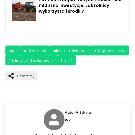
mld zł na inwestycje. Jak rolnicy
wykorzystali środki?
wpr
budżet rolny
minister rolnictwa
trójkąt weimarski
jan krzysztof ardanowski
brexit
Udostępnij
Autor Artykułu:
wk