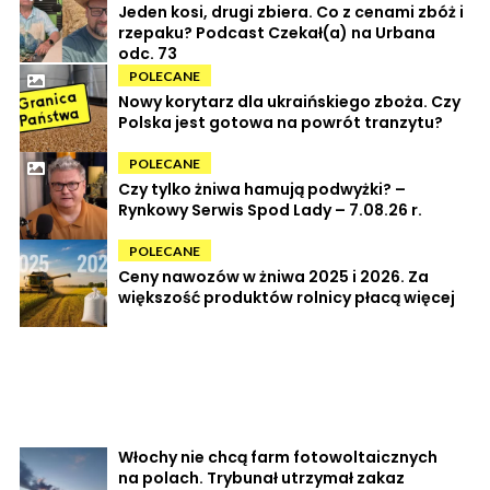
Jeden kosi, drugi zbiera. Co z cenami zbóż i
rzepaku? Podcast Czekał(a) na Urbana
odc. 73
POLECANE
Nowy korytarz dla ukraińskiego zboża. Czy
Polska jest gotowa na powrót tranzytu?
POLECANE
Czy tylko żniwa hamują podwyżki? –
Rynkowy Serwis Spod Lady – 7.08.26 r.
POLECANE
Ceny nawozów w żniwa 2025 i 2026. Za
większość produktów rolnicy płacą więcej
Włochy nie chcą farm fotowoltaicznych
na polach. Trybunał utrzymał zakaz