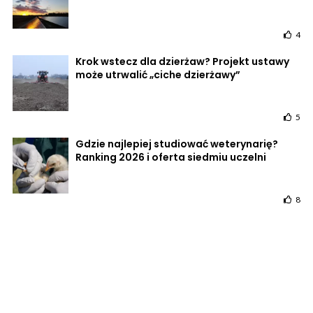
4
Krok wstecz dla dzierżaw? Projekt ustawy
może utrwalić „ciche dzierżawy”
5
Gdzie najlepiej studiować weterynarię?
Ranking 2026 i oferta siedmiu uczelni
8