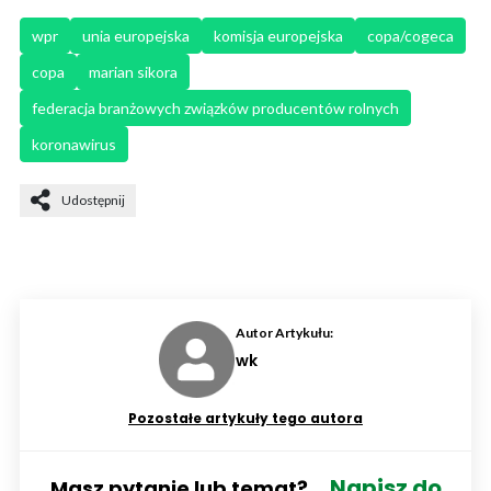
wpr
unia europejska
komisja europejska
copa/cogeca
copa
marian sikora
federacja branżowych związków producentów rolnych
koronawirus
Udostępnij
Autor Artykułu:
wk
Pozostałe artykuły tego autora
Napisz do
Masz pytanie lub temat?