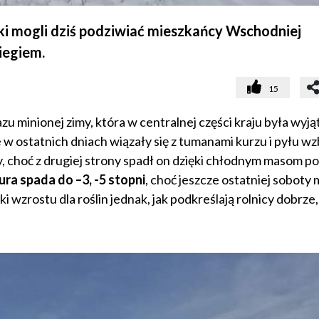
aki mogli dziś podziwiać mieszkańcy Wschodniej
iegiem.
15
razu minionej zimy, która w centralnej części kraju była wyj
w ostatnich dniach wiązały się z tumanami kurzu i pyłu wz
y, choć z drugiej strony spadł on dzięki chłodnym masom p
ra spada do –3, -5 stopni
, choć jeszcze ostatniej soboty 
i wzrostu dla roślin jednak, jak podkreślają rolnicy dobrze,