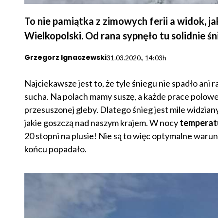
To nie pamiątka z zimowych ferii a widok, j
Wielkopolski. Od rana sypnęło tu solidnie śn
Grzegorz Ignaczewski
31.03.2020., 14:03h
Najciekawsze jest to, że tyle śniegu nie spadło ani 
sucha. Na polach mamy suszę, a każde prace polowe 
przesuszonej gleby. Dlatego śnieg jest mile widzian
jakie goszczą nad naszym krajem. W nocy
temperatu
20 stopni na plusie! Nie są to więc optymalne warunk
końcu popadało.