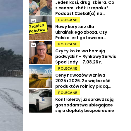
Jeden kosi, drugi zbiera. Co
z cenami zbóż i rzepaku?
Podcast Czekał(a) na
Urbana odc. 73
POLECANE
Nowy korytarz dla
ukraińskiego zboża. Czy
Polska jest gotowa na
powrót tranzytu?
POLECANE
Czy tylko żniwa hamują
podwyżki? – Rynkowy Serwis
Spod Lady – 7.08.26 r.
POLECANE
Ceny nawozów w żniwa
2025 i 2026. Za większość
produktów rolnicy płacą
więcej
POLECANE
Kontrolerzy już sprawdzają
gospodarstwa ubiegające
się o dopłaty bezpośrednie