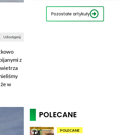
Pozostałe artykuły
Udostępnij
ątkowo
bijanymi z
owietrza
mieliśmy
 że w
POLECANE
POLECANE