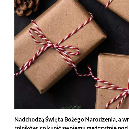
Nadchodzą Święta Bożego Narodzenia, a wraz
rolników: co kupić swojemu mężczyźnie pod 