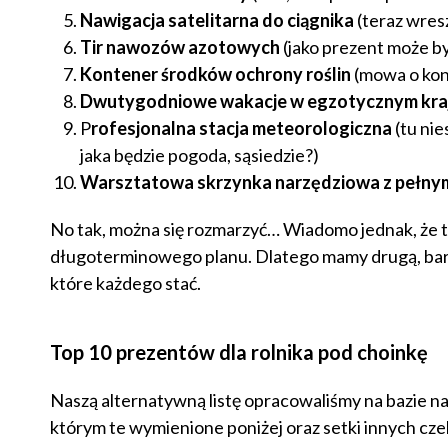
Nawigacja satelitarna do ciągnika
(teraz wresz
Tir nawozów azotowych
(jako prezent może by
Kontener środków ochrony roślin
(mowa o ko
Dwutygodniowe wakacje w egzotycznym kra
P
rofesjonalna stacja meteorologiczna
(tu nie
jaka będzie pogoda, sąsiedzie?)
Warsztatowa skrzynka narzędziowa z pełn
No tak, można się rozmarzyć… Wiadomo jednak, że tr
długoterminowego planu. Dlatego mamy drugą, bardz
które każdego stać.
Top 10 prezentów dla rolnika pod choinkę
Naszą alternatywną listę opracowaliśmy na bazie n
którym te wymienione poniżej oraz setki innych czek