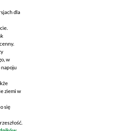
sjach dla
cie.
ak
zcenny.
zy
go, w
o napoju
akże
ie ziemi w
o się
rzeszłość.
dników.