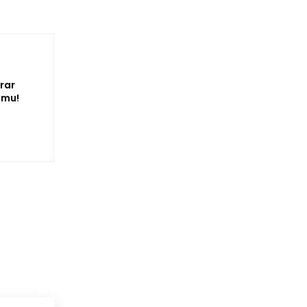
rar
omu!