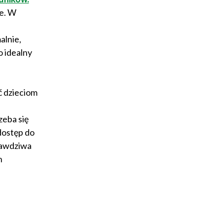
e. W
alnie,
o idealny
ć dzieciom
zeba się
dostęp do
prawdziwa
h