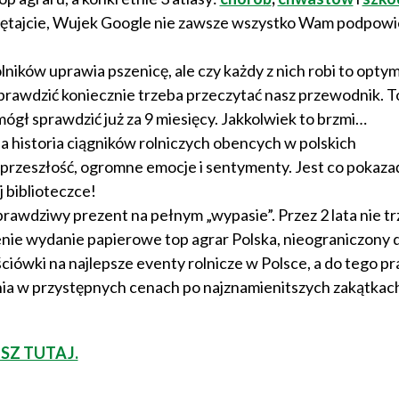
miętajcie, Wujek Google nie zawsze wszystko Wam podpowi
lników uprawia pszenicę, ale czy każdy z nich robi to optym
rawdzić koniecznie trzeba przeczytać nasz przewodnik. T
mógł sprawdzić już za 9 miesięcy. Jakkolwiek to brzmi…
a historia ciągników rolniczych obencych w polskich
przeszłość, ogromne emocje i sentymenty. Jest co pokaza
 biblioteczce!
 prawdziwy prezent na pełnym „wypasie”. Przez 2 lata nie tr
 cenie wydanie papierowe top agrar Polska, nieograniczony 
jściówki na najlepsze eventy rolnicze w Polsce, a do tego 
ia w przystępnych cenach po najznamienitszych zakątkac
SZ TUTAJ.