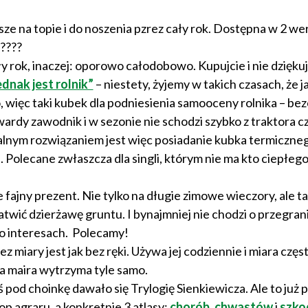
sze na topie i do noszenia pzrez cały rok. Dostępna w 2 wer
y????
y rok, inaczej: oporowo całodobowo. Kupujcie i nie dziękuj
dnak jest rolnik”
– niestety, żyjemy w takich czasach, że j
o, więc taki kubek dla podniesienia samooceny rolnika – be
wardy zawodnik i w sezonie nie schodzi szybko z traktora c
ealnym rozwiązaniem jest więc posiadanie kubka termiczne
 Polecane zwłaszcza dla singli, którym nie ma kto ciepłeg
 fajny prezent. Nie tylko na długie zimowe wieczory, ale t
atwić dzierżawę gruntu. I bynajmniej nie chodzi o przegran
 o interesach. Polecamy!
ez miary jest jak bez ręki. Używa jej codziennie i miara częst
za maira wytrzyma tyle samo.
 pod choinkę dawało się Trylogię Sienkiewicza. Ale to już p
op agraru, a konkretnie 3 atlasy:
chorób
,
chwastów
i
szko