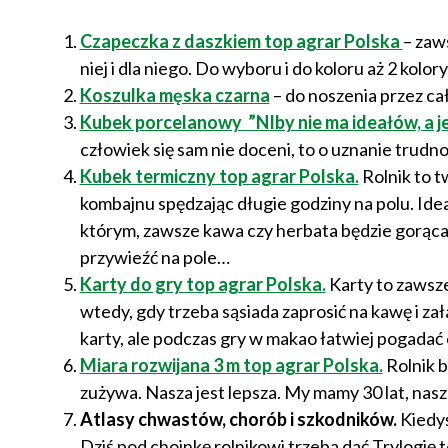
Czapeczka z daszkiem top agrar Polska
– zaw
niej i dla niego. Do wyboru i do koloru aż 2 kolor
Koszulka męska czarna
– do noszenia przez cał
Kubek porcelanowy ”NIby nie ma ideałów, a je
człowiek się sam nie doceni, to o uznanie trudn
Kubek termiczny top agrar Polska.
Rolnik to t
kombajnu spędzając długie godziny na polu. Id
którym, zawsze kawa czy herbata będzie gorąca.
przywieźć na pole…
Karty do gry top agrar Polska.
Karty to zawsze
wtedy, gdy trzeba sąsiada zaprosić na kawę i zał
karty, ale podczas gry w makao łatwiej pogadać
Miara rozwijana 3 m top agrar Polska.
Rolnik b
zużywa. Nasza jest lepsza. My mamy 30 lat, nas
Atlasy chwastów, chorób i szkodników.
Kiedyś
Dziś pod choinkę rolnikowi trzeba dać Trylogię t