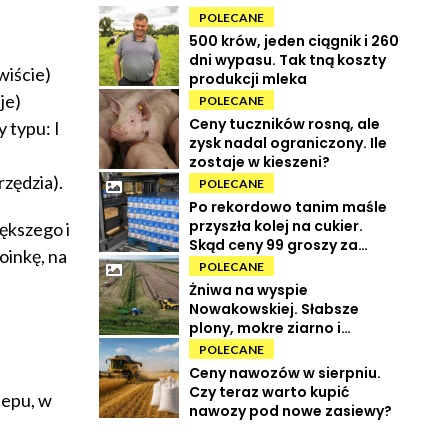
POLECANE
500 krów, jeden ciągnik i 260
dni wypasu. Tak tną koszty
iście)
produkcji mleka
je)
POLECANE
Ceny tuczników rosną, ale
 typu: I
zysk nadal ograniczony. Ile
zostaje w kieszeni?
rzędzia).
POLECANE
Po rekordowo tanim maśle
przyszła kolej na cukier.
ększego i
Skąd ceny 99 groszy za
oinkę, na
kilogram?
POLECANE
Żniwa na wyspie
Nowakowskiej. Słabsze
plony, mokre ziarno i
wysokie koszty
POLECANE
Ceny nawozów w sierpniu.
Czy teraz warto kupić
lepu, w
nawozy pod nowe zasiewy?