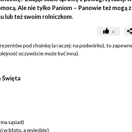
ocą. Ale nie tylko Paniom – Panowie też mogą z
u lub też swoim rolniczkom.
1
rezentów pod choinkę (a raczej: na podwórko), to zapewne
olejność oczywiście może być inna).
a Święta
ż ma sąsiad)
i w błoto, a wyjedzie)