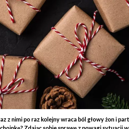
 z nimi po raz kolejny wraca ból głowy żon i par
choinkę? Zdając sobie sprawę z powagi sytuacji w