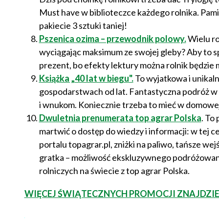
Must have w biblioteczce każdego rolnika. Pa
pakiecie 3 sztuki taniej!
Pszenica ozima – przewodnik polowy.
Wielu ro
wyciągając maksimum ze swojej gleby? Aby to sp
prezent, bo efekty lektury można rolnik będzie 
Książka „40 lat w biegu".
To wyjatkowa i unikaln
gospodarstwach od lat. Fantastyczna podróż w 
i wnukom. Koniecznie trzeba to mieć w domowej
Dwuletnia prenumerata top agrar Polska
. To
martwić o dostęp do wiedzy i informacji: w tej
portalu topagrar.pl, zniżki na paliwo, tańsze we
gratka – możliwość ekskluzywnego podróżowan
rolniczych na świecie z top agrar Polska.
WIĘCEJ ŚWIĄTECZNYCH PROMOCJI ZNAJDZIE