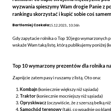
wyzwania spieszymy Wam drogie Panie z pom
rankingu skorzystać i kupić sobie coś samem
Bartłomiej Czekała
15.12.2023., 10:36h
Gdy zapytacie rolnika o Top 10 jego wymarzonych p
wskaże Wam taką listę, którą publikujemy poniżej (k
Top 10 wymarzony prezentów dla rolnika n
Zapnijcie zatem pasy i ruszamy z listą. Oto ona:
Kombajn
(koniecznie większy niż sąsiada)
Traktor
(koniecznie mocniejszy niż sąsiada)
Opryskiwacz
(oczywiście, że z szerszą belką ni
Samochód terenowy
(taki, co wpadnie po klamk