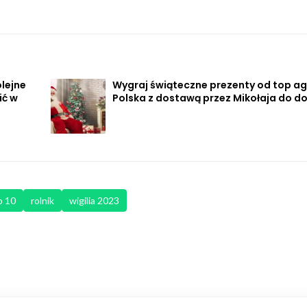
lejne
Wygraj świąteczne prezenty od top ag
ić w
Polska z dostawą przez Mikołaja do d
p 10
rolnik
wigilia 2023