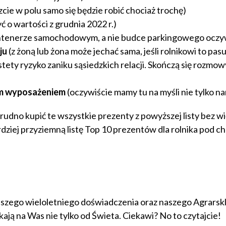
cie w polu samo się będzie robić chociaż trochę)
ć o wartości z grudnia 2022 r.)
ntenerze samochodowym, a nie budce parkingowego oczyw
ju
(z żoną lub żona może jechać sama, jeśli rolnikowi to pasu
stety ryzyko zaniku sąsiedzkich relacji. Skończą się rozmowy
ym wyposażeniem
(oczywiście mamy tu na myśli nie tylko na
udno kupić te wszystkie prezenty z powyższej listy bez wi
iej przyziemną listę Top 10 prezentów dla rolnika pod ch
aszego wieloletniego doświadczenia oraz naszego Agrarsk
ają na Was nie tylko od Świeta. Ciekawi? No to czytajcie!