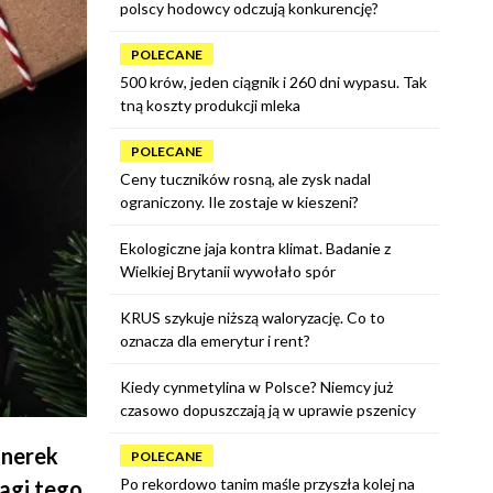
polscy hodowcy odczują konkurencję?
POLECANE
500 krów, jeden ciągnik i 260 dni wypasu. Tak
tną koszty produkcji mleka
POLECANE
Ceny tuczników rosną, ale zysk nadal
ograniczony. Ile zostaje w kieszeni?
Ekologiczne jaja kontra klimat. Badanie z
Wielkiej Brytanii wywołało spór
KRUS szykuje niższą waloryzację. Co to
oznacza dla emerytur i rent?
Kiedy cynmetylina w Polsce? Niemcy już
czasowo dopuszczają ją w uprawie pszenicy
tnerek
POLECANE
Po rekordowo tanim maśle przyszła kolej na
agi tego