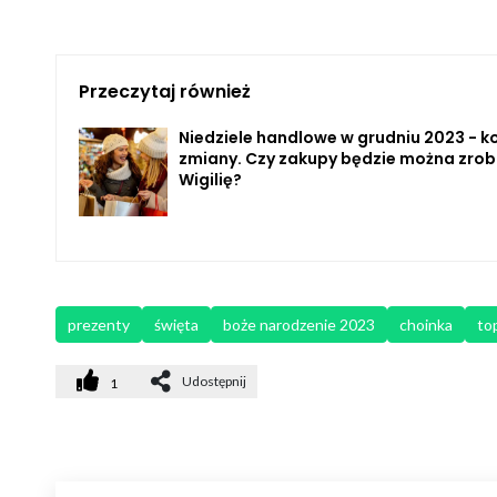
Przeczytaj również
Niedziele handlowe w grudniu 2023 - ko
zmiany. Czy zakupy będzie można zrob
Wigilię?
prezenty
święta
boże narodzenie 2023
choinka
to
Udostępnij
1