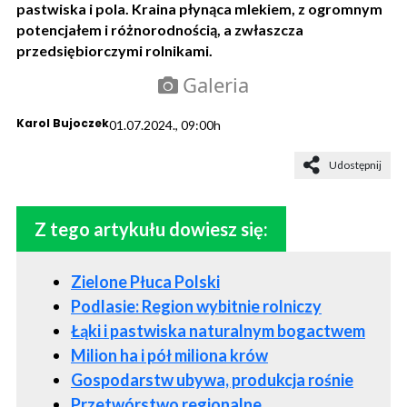
pastwiska i pola. Kraina płynąca mlekiem, z ogromnym
potencjałem i różnorodnością, a zwłaszcza
przedsiębiorczymi rolnikami.
Galeria
Karol Bujoczek
01.07.2024., 09:00h
Udostępnij
Z tego artykułu dowiesz się:
Zielone Płuca Polski
Podlasie: Region wybitnie rolniczy
Łąki i pastwiska naturalnym bogactwem
Milion ha i pół miliona krów
Gospodarstw ubywa, produkcja rośnie
Przetwórstwo regionalne