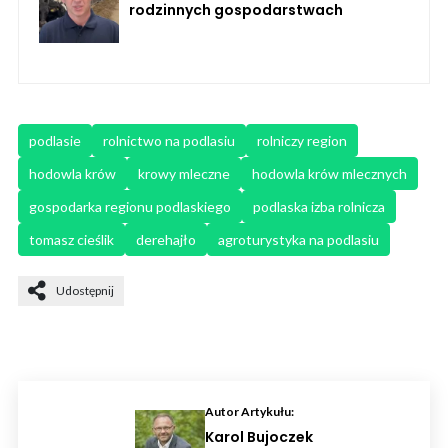
rodzinnych gospodarstwach
podlasie
rolnictwo na podlasiu
rolniczy region
hodowla krów
krowy mleczne
hodowla krów mlecznych
gospodarka regionu podlaskiego
podlaska izba rolnicza
tomasz cieślik
derehajło
agroturystyka na podlasiu
Udostępnij
Autor Artykułu:
Karol Bujoczek