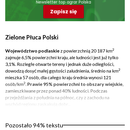
Newsletter top agrar Polska
Zapisz się
Zielone Płuca Polski
2
Województwo podlaskie
z powierzchnią 20 187 km
zajmuje 6,5% powierzchni kraju, ale ludności jest już tylko
3,1%. Rozległe otwarte tereny i jednak duże odległości,
2
dowodzą dosyć małej gęstości zaludnienia, średnio na km
mieszka 57 osób, dla całego kraju średnia wynosi 121
2
osób/km
.
Prawie 95% powierzchni to obszary wiejskie
,
zamieszkiwane przez ponad 40% ludności. Podczas
przejeżdżania z południa na północ, czy z zachodu na
wschód regionu zaskakują dobr...
Pozostało 94% tekstu