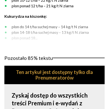
plon 10-12 t/ha – 22 kg/t N ziarna
plon ponad 12 t/ha – 21 kg/t N ziarna
Kukurydza na kiszonkę:
plon do 14 t/ha suchej masy – 14 kg/t N ziarna
plon 14-18 t/ha suchej masy – 13 kg/t N ziarna
plon ponad 18...
Pozostało 85% tekstu
Ten artykuł jest dostępny tylko dla
Prenumeratorów
Zyskaj dostęp do wszystkich
treści Premium i e-wydań z