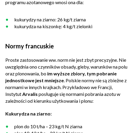
programu azotanowego wnosi ona dla:
kukurydzy na ziarno: 26 kg/t ziarna
kukurydza na kiszonkę: 4 kg/t zielonki
Normy francuskie
Proste zastosowanie ww. norm nie jest zbyt precyzyjne. Nie
uwzględnia ono czynników obsady, gleby, warunków na polu
oraz plonowania, bo
im wyższe zbiory, tym pobranie
jednostkowe jest mniejsze
. Polskie normy nie są zbieżne z
normami w innych krajkach. Przykładowo we Francji,
Instytut
Arvalis
posługuje się normami pobrania azotu w
zależności od kierunku użytkowania i plonu:
Kukurydza na ziarno:
plon do 10 t/ha – 23 kg/t N ziarna