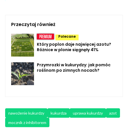
Przeczytaj również
Polecane
Który poplon daje najwięcej azotu?
Różnice w plonie sięgnęły 41%
Przymrozki w kukurydzy: jak pomóc
roślinom po zimnych nocach?
nawożenie kukurdzy
kukurdza
uprawa kukurdzy
azot
mocznik z inhibitorem