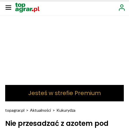
Jesteś w strefie Premium
topagrar.pl
>
Aktualności
>
Kukurydza
Nie przesadzać z azotem pod