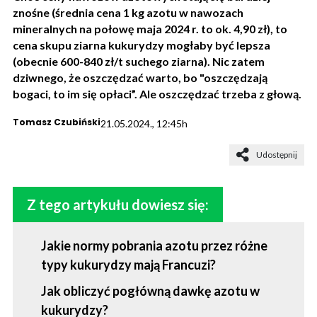
znośne (średnia cena 1 kg azotu w nawozach
mineralnych na połowę maja 2024 r. to ok. 4,90 zł), to
cena skupu ziarna kukurydzy mogłaby być lepsza
(obecnie 600-840 zł/t suchego ziarna). Nic zatem
dziwnego, że oszczędzać warto, bo "oszczędzają
bogaci, to im się opłaci”. Ale oszczędzać trzeba z głową.
Tomasz Czubiński
21.05.2024., 12:45h
Udostępnij
Z tego artykułu dowiesz się:
Jakie normy pobrania azotu przez różne
typy kukurydzy mają Francuzi?
Jak obliczyć pogłówną dawkę azotu w
kukurydzy?