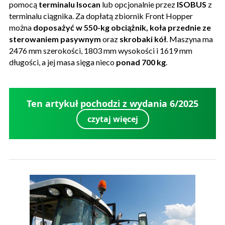
pomocą
terminalu Isocan
lub opcjonalnie przez
ISOBUS
z
terminalu ciągnika. Za dopłatą zbiornik Front Hopper
można
doposażyć w 550-kg obciążnik, koła przednie ze
sterowaniem pasywnym
oraz
skrobaki kół
. Maszyna ma
2476 mm szerokości, 1803 mm wysokości i 1619 mm
długości, a jej masa sięga nieco
ponad 700 kg
.
Ten artykuł pochodzi z wydania 6/2025
czytaj więcej