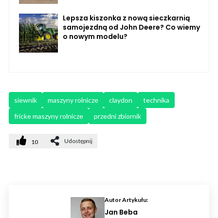
Lepsza kiszonka z nową sieczkarnią
samojezdną od John Deere? Co wiemy
o nowym modelu?
siewnik
maszyny rolnicze
claydon
technika
fricke maszyny rolnicze
przedni zbiornik
Udostępnij
10
Autor Artykułu:
Jan Beba