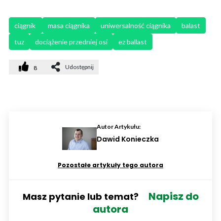
ciągnik 
masa ciągnika
uniwersalność ciągnika
balast
tuz
dociążenie przedniej osi
ez ballast
Udostępnij
8
Autor Artykułu:
Dawid Konieczka
Pozostałe artykuły tego autora
Napisz do
Masz pytanie lub temat?
autora