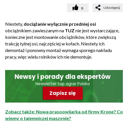
Udostępnij
8
Niestety,
dociążanie wyłącznie przedniej osi
obciążnikiem zawieszanym na
TUZ
nie jest wystarczające,
konieczne jest montowanie obciążników, które zwiększą
trakcję tylnej osi, najczęściej w kołach. Niestety ich
demontaż i ponowny montaż wymaga sporego nakładu
pracy, więc wielu rolników ich nie demontuje.
Newsy i porady dla ekspertów
Newsletter top agrar Polska
Zapisz się
Zobacz także: Nowa prasoowijarka od firmy Krone? Co
wiemy o tajemniczej maszynie?