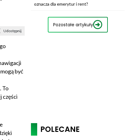
oznacza dla emerytur i rent?
Pozostałe artykuły
Udostępnij
ego
nawigacji
e mogą być
. To
j części
ie
POLECANE
zięki