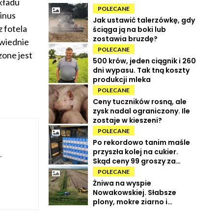
kładu
POLECANE
inus
Jak ustawić talerzówkę, gdy
 fotela
ściąga ją na boki lub
zostawia bruzdę?
owiednie
POLECANE
one jest
500 krów, jeden ciągnik i 260
dni wypasu. Tak tną koszty
produkcji mleka
POLECANE
Ceny tuczników rosną, ale
zysk nadal ograniczony. Ile
zostaje w kieszeni?
POLECANE
Po rekordowo tanim maśle
przyszła kolej na cukier.
.
Skąd ceny 99 groszy za
kilogram?
POLECANE
Żniwa na wyspie
Nowakowskiej. Słabsze
plony, mokre ziarno i
wysokie koszty