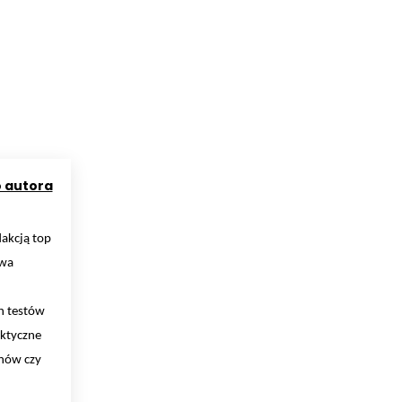
o autora
dakcją top
twa
h testów
aktyczne
onów czy