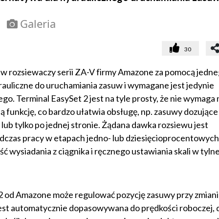
Galeria
30
uw rozsiewaczy serii ZA-V firmy Amazone za pomocą jedn
drauliczne do uruchamiania zasuw i wymagane jest jedynie
o. Terminal EasySet 2 jest na tyle prosty, że nie wymaga 
ą funkcję, co bardzo ułatwia obsługę, np. zasuwy dozując
lub tylko po jednej stronie. Żądana dawka rozsiewu jest
dczas pracy w etapach jedno- lub dziesięcioprocentowych
ć wysiadania z ciągnika i ręcznego ustawiania skali w tylne
2 od Amazone może regulować pozycję zasuwy przy zmian
est automatycznie dopasowywana do prędkości roboczej, d