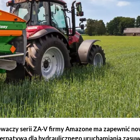
siewaczy serii ZA-V firmy Amazone ma zapewnić n
lternatywa dla hydraulicznego uruchamiania zasuw