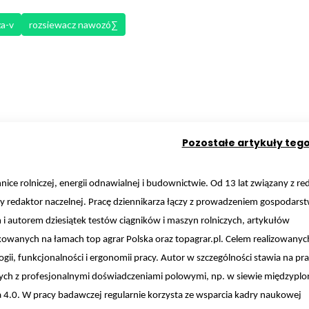
za-v
rozsiewacz nawozó∑
Pozostałe artykuły teg
hnice rolniczej, energii odnawialnej i budownictwie. Od 13 lat związany z re
y redaktor naczelnej. Pracę dziennikarza łączy z prowadzeniem gospodars
m i autorem dziesiątek testów ciągników i maszyn rolniczych, artykułów
owanych na łamach top agrar Polska oraz topagrar.pl. Celem realizowanyc
ii, funkcjonalności i ergonomii pracy. Autor w szczególności stawia na pr
nych z profesjonalnymi doświadczeniami polowymi, np. w siewie międzypl
a 4.0. W pracy badawczej regularnie korzysta ze wsparcia kadry naukowej