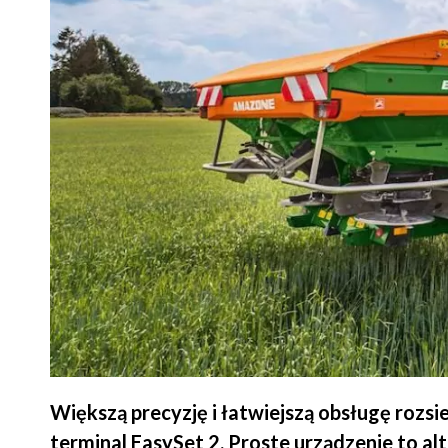
Większą precyzję i łatwiejszą obsługę roz
terminal EasySet 2. Proste urządzenie to a