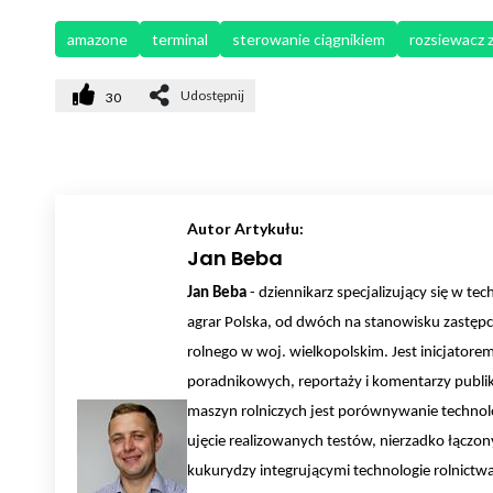
amazone
terminal
sterowanie ciągnikiem
rozsiewacz 
Udostępnij
30
Autor Artykułu:
Jan Beba
Jan Beba
- dziennikarz specjalizujący się w tec
agrar Polska, od dwóch na stanowisku zastępc
rolnego w woj. wielkopolskim. Jest inicjatore
poradnikowych, reportaży i komentarzy publik
maszyn rolniczych jest porównywanie technolog
ujęcie realizowanych testów, nierzadko łączo
kukurydzy integrującymi technologie rolnictw