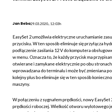
Jan Beba
29.03.2020., 12:03h
EasySet 2 umożliwia elektryczne uruchamianie zas
przycisku. W ten sposób eliminuje się przyłącza hy
podłączenie zasilania 12 V do komputera obsługoweg
w menu. Oznacza to, że każdy przycisk ma przypisan
otwierane i zamykane elektrycznie po obu stronach 
wprowadzana do terminalu i może być zmieniana po
kolejny plus bo eliminuje się w ten sposób koniecznoś
maszyny.
W połączeniu z sygnałem prędkości, nowy EasySet 
prędkości roboczej. Wielkość otworu wylotowego j