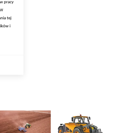
ów pracy
 W
nia tej
ików i