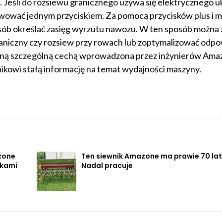
Jeśli do rozsiewu granicznego używa się elektrycznego u
wować jednym przyciskiem. Za pomocą przycisków plus i m
ób określać zasięg wyrzutu nawozu. W ten sposób można z
aniczny czy rozsiew przy rowach lub zoptymalizować odp
Inną szczególną cechą wprowadzona przez inżynierów Amaz
ikowi stałą informację na temat wydajności maszyny.
zone
Ten siewnik Amazone ma prawie 70 lat
ikami
Nadal pracuje