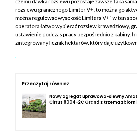
czemu dawka rozsiewu pozostaje zawsze taka sama. 
rozsiewu granicznego Limiter V+, to można go akty
można regulować wysokość Limitera V+ i w ten spos
operatora łatwo wybierać rozsiew krawędziowy, gr
ustawienie podczas pracy bezpośrednio z kabiny. 
zintegrowany licznik hektarów, który daje użytkown
Przeczytaj również
Nowy agregat uprawowo-siewny Ama
Cirrus 8004-2C Grand z trzema zbiorn