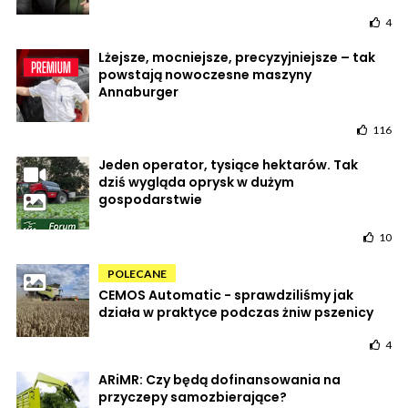
4
Lżejsze, mocniejsze, precyzyjniejsze – tak
powstają nowoczesne maszyny
Annaburger
116
Jeden operator, tysiące hektarów. Tak
dziś wygląda oprysk w dużym
gospodarstwie
10
POLECANE
CEMOS Automatic - sprawdziliśmy jak
działa w praktyce podczas żniw pszenicy
4
ARiMR: Czy będą dofinansowania na
przyczepy samozbierające?