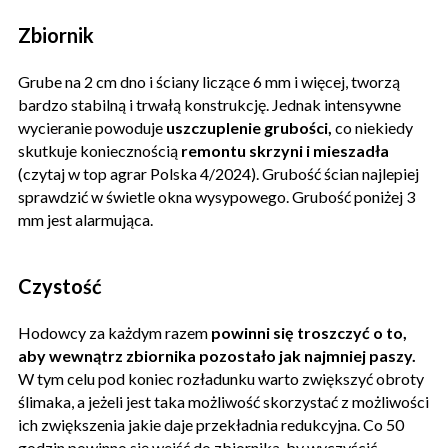
Zbiornik
Grube na 2 cm dno i ściany liczące 6 mm i więcej, tworzą
bardzo stabilną i trwałą konstrukcję. Jednak intensywne
wycieranie powoduje
uszczuplenie grubości,
co niekiedy
skutkuje koniecznością
remontu skrzyni i mieszadła
(czytaj w top agrar Polska 4/2024). Grubość ścian najlepiej
sprawdzić w świetle okna wysypowego. Grubość poniżej 3
mm jest alarmująca.
Czystość
Hodowcy za każdym razem
powinni się troszczyć o to,
aby wewnątrz zbiornika pozostało jak najmniej paszy.
W tym celu pod koniec rozładunku warto zwiększyć obroty
ślimaka, a jeżeli jest taka możliwość skorzystać z możliwości
ich zwiększenia jakie daje przekładnia redukcyjna. Co 50
godzin powinno się wejść do zbiornika, by wyczyścić