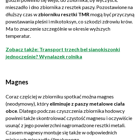
mieszadło i dno zbiornika z resztek paszy. Pozostawione na
dłuższy czas w
zbiorniku resztki TMR
mogą być przyczyną
powstawania pleśni i mikotoksyn, co szkodzi zdrowiu krów.
Ma to znaczenie szczególnie w okresie wyższych
temperatur.
Zobacz także: Transport trzech bel sianokiszonki
jednocześnie? Wynalazek rolnika
Magnes
Coraz częściej w zbiorniku spotkać można magnes
(neodymowy), który
eliminuje z paszy metalowe ciała
obce
. Dlatego podczas czyszczenia zbiornika hodowcy
powinni także skontrolować czystość magnesu i oczywiście
usunąć z jego powierzchni nagromadzone resztki metali.
Czasem magnesy montuje się także w odpowiednich
miejscach mieszadła ślimakowego.