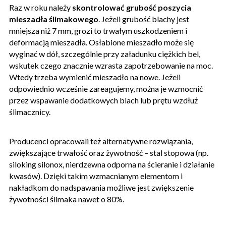
Raz w roku należy
skontrolować grubość poszycia
mieszadła ślimakowego
. Jeżeli grubość blachy jest
mniejsza niż 7 mm, grozi to trwałym uszkodzeniem i
deformacją mieszadła. Osłabione mieszadło może się
wyginać w dół, szczególnie przy załadunku ciężkich bel,
wskutek czego znacznie wzrasta zapotrzebowanie na moc.
Wtedy trzeba wymienić mieszadło na nowe. Jeżeli
odpowiednio wcześnie zareagujemy, można je wzmocnić
przez wspawanie dodatkowych blach lub prętu wzdłuż
ślimacznicy.
Producenci opracowali też alternatywne rozwiązania,
zwiększające trwałość oraz żywotność – stal stopowa (np.
siloking silonox, nierdzewna odporna na ścieranie i działanie
kwasów). Dzięki takim wzmacnianym elementom i
nakładkom do nadspawania możliwe jest zwiększenie
żywotności ślimaka nawet o 80%.