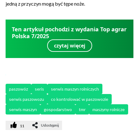
jedną z przyczyn mogą być tępe noże.
Ten artykuł pochodzi z wydania Top agrar
Polska 7/2025
czytaj więcej
paszowóz
seris
serwis maszyn rolniczych
serwis paszowozu
co kontrolować w paszowozie
serwis maszyn
gospodarstwo
tmr
maszyny rolnicze
Udostępnij
11