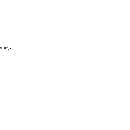
cie, a
ę