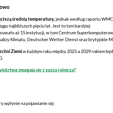
dowo
yższą średnią temperaturę
, jednak według raportu WMO,
gu najbliższych pięciu lat. Jest to tym bardziej
owało aż 15 instytucji, w tym Centrum Superkomputero
lizy Klimatu, Deutscher Wetter Dienst oraz brytyjskie M
zchni Ziemi
w każdym roku między 2025 a 2029 rokiem będ
0.
ództwa zmagają się z suszą rolniczą?
y wpłynie na pojawianie się: