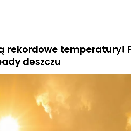
ną rekordowe temperatury! 
pady deszczu