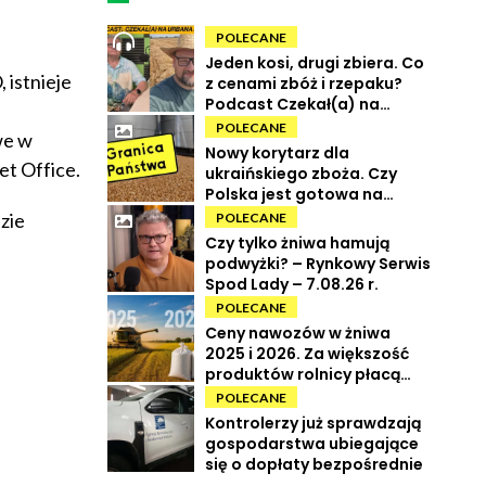
POLECANE
Jeden kosi, drugi zbiera. Co
 istnieje
z cenami zbóż i rzepaku?
Podcast Czekał(a) na
Urbana odc. 73
POLECANE
we w
Nowy korytarz dla
et Office.
ukraińskiego zboża. Czy
Polska jest gotowa na
powrót tranzytu?
zie
POLECANE
Czy tylko żniwa hamują
podwyżki? – Rynkowy Serwis
Spod Lady – 7.08.26 r.
POLECANE
Ceny nawozów w żniwa
2025 i 2026. Za większość
produktów rolnicy płacą
więcej
POLECANE
Kontrolerzy już sprawdzają
gospodarstwa ubiegające
się o dopłaty bezpośrednie