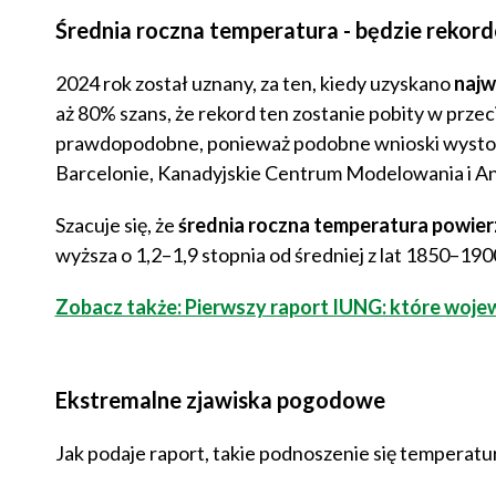
Średnia roczna temperatura - będzie rekor
2024 rok został uznany, za ten, kiedy uzyskano
najw
aż 80% szans, że rekord ten zostanie pobity w przecią
prawdopodobne, ponieważ podobne wnioski wystos
Barcelonie, Kanadyjskie Centrum Modelowania i Ana
Szacuje się, że
średnia roczna temperatura powier
wyższa o 1,2–1,9 stopnia od średniej z lat 1850–190
Zobacz także: Pierwszy raport IUNG: które wojew
Ekstremalne zjawiska pogodowe
Jak podaje raport, takie podnoszenie się temperatur