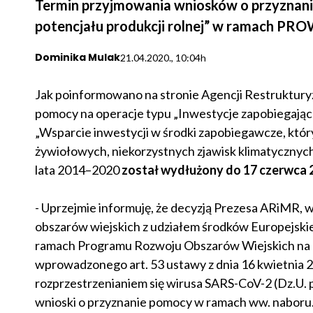
Termin przyjmowania wniosków o przyznanie
potencjału produkcji rolnej” w ramach PRO
Dominika Mulak
21.04.2020., 10:04h
Jak poinformowano na stronie Agencji Restrukturyz
pomocy na operacje typu „Inwestycje zapobiegające
„Wsparcie inwestycji w środki zapobiegawcze, któ
żywiołowych, niekorzystnych zjawisk klimatycznyc
lata 2014–2020
został wydłużony do 17 czerwca 
- Uprzejmie informuję, że decyzją Prezesa ARiMR, w 
obszarów wiejskich z udziałem środków Europejsk
ramach Programu Rozwoju Obszarów Wiejskich na lata
wprowadzonego art. 53 ustawy z dnia 16 kwietnia 2
rozprzestrzenianiem się wirusa SARS-CoV-2 (Dz.U. 
wnioski o przyznanie pomocy w ramach ww. naboru.