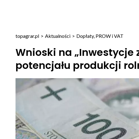
topagrar.pl
>
Aktualności
>
Dopłaty, PROW i VAT
Wnioski na „Inwestycje 
potencjału produkcji rol