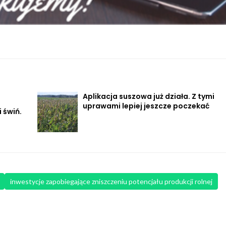
Aplikacja suszowa już działa. Z tymi
uprawami lepiej jeszcze poczekać
 świń.
inwestycje zapobiegające zniszczeniu potencjału produkcji rolnej