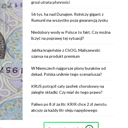
grozi utrata płynności
56 tys. ha nad Dunajem. Rolniczy gigant z
Rumunii ma wszystko poza gwarancją zysku
Niedobory wody w Polsce to fakt. Czy można
liczyć na poprawę tej sytuacji?
Jabłka krajeńskie z ChOG. Maliszewski:
szansa na produkt premium
W Niemczech najgorsze plony buraków od
dekad. Polska uniknie tego scenariusza?
KRUS potrącił cały zasiłek chorobowy na
zaległe składki. Czy miał do tego prawo?
Paliwo po 8 zł za litr. KRIR chce 2 zł zwrotu
akcyzy za każdy litr oleju napędowego