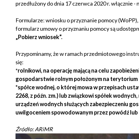
przedłużony do dnia 17 czerwca 2020 r. włącznie - 
Formularze: wniosku o przyznanie pomocy (WoPP), w
formularz umowy o przyznaniu pomocy są udostępn
„Pobierz wniosek”.
Przypominamy, że w ramach przedmiotowego instru
się:
*
rolnikowi, na operację mającą na celu zapobieże
gospodarstwie rolnym położonym na terytorium R
*spółce wodnej, o której mowa w przepisach ustawy 
2268, z późn. zm.) lub związkowi spółek wodnych,
urządzeń wodnych służących zabezpieczeniu gos
uwilgoceniem spowodowanym przez powódź lub 
Źródło: ARiMR