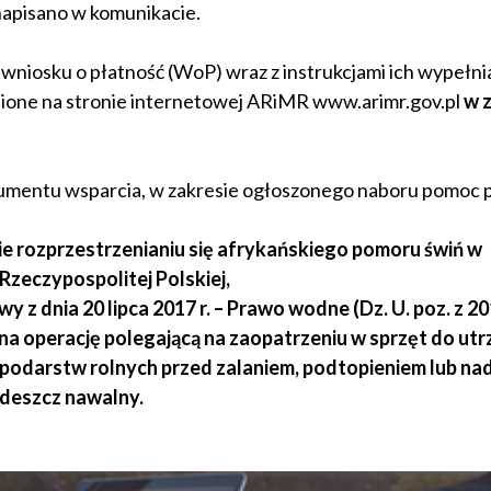
napisano w komunikacie.
niosku o płatność (WoP) wraz z instrukcjami ich wypełni
ione na stronie internetowej ARiMR www.arimr.gov.pl
w 
mentu wsparcia, w zakresie ogłoszonego naboru pomoc p
nie rozprzestrzenianiu się afrykańskiego pomoru świń w
zeczypospolitej Polskiej,
z dnia 20 lipca 2017 r. – Prawo wodne (Dz. U. poz. z 201
 na operację polegającą na zaopatrzeniu w sprzęt do ut
podarstw rolnych przed zalaniem, podtopieniem lub n
deszcz nawalny.