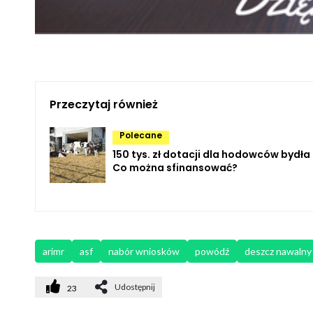
Przeczytaj również
Polecane
150 tys. zł dotacji dla hodowców bydła i
Co można sfinansować?
arimr
asf
nabór wniosków
powódź
deszcz nawalny
Udostępnij
23