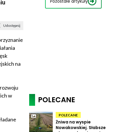
Pozostałe artykuły
iu
Udostępnij
przyznanie
iałania
ęsk
jskich na
 rozwoju
ich w
POLECANE
POLECANE
kładane
Żniwa na wyspie
Nowakowskiej. Słabsze