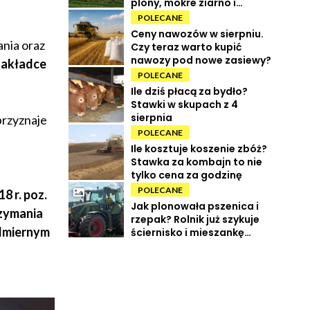
plony, mokre ziarno i
wysokie koszty
POLECANE
Ceny nawozów w sierpniu.
ania oraz
Czy teraz warto kupić
nawozy pod nowe zasiewy?
zakładce
POLECANE
Ile dziś płacą za bydło?
Stawki w skupach z 4
sierpnia
rzyznaje
POLECANE
Ile kosztuje koszenie zbóż?
Stawka za kombajn to nie
tylko cena za godzinę
POLECANE
8 r. poz.
Jak plonowała pszenica i
rzymania
rzepak? Rolnik już szykuje
admiernym
ściernisko i mieszankę
międzyplonową