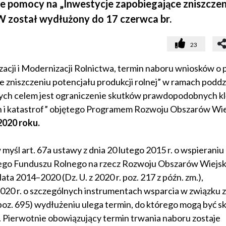
 pomocy na „Inwestycje zapobiegające zniszczen
W został wydłużony do 17 czerwca br.
23
acji i Modernizacji Rolnictwa, termin naboru wniosków o 
 zniszczeniu potencjału produkcji rolnej” w ramach poddz
rych celem jest ograniczenie skutków prawdopodobnych kl
h i katastrof” objętego Programem Rozwoju Obszarów Wie
2020 roku.
myśl art. 67a ustawy z dnia 20 lutego 2015 r. o wspieraniu
iego Funduszu Rolnego na rzecz Rozwoju Obszarów Wiejsk
 2014–2020 (Dz. U. z 2020 r. poz. 217 z późn. zm.),
020 r. o szczególnych instrumentach wsparcia w związku z
poz. 695) wydłużeniu ulega termin, do którego mogą być s
 Pierwotnie obowiązujący termin trwania naboru zostaje