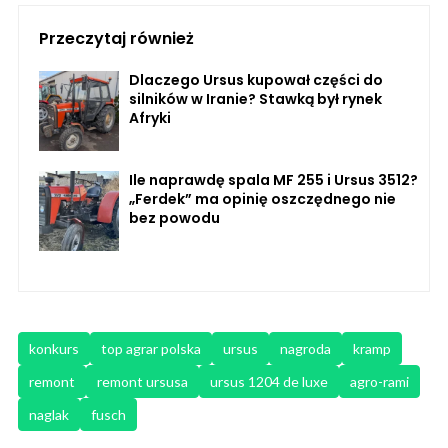
Przeczytaj również
Dlaczego Ursus kupował części do
silników w Iranie? Stawką był rynek
Afryki
Ile naprawdę spala MF 255 i Ursus 3512?
„Ferdek” ma opinię oszczędnego nie
bez powodu
konkurs
top agrar polska
ursus
nagroda
kramp
remont
remont ursusa
ursus 1204 de luxe
agro-rami
naglak
fusch