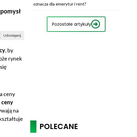
oznacza dla emerytur i rent?
ę pomysł
Pozostałe artykuły
Udostępnij
icy
, by
może rynek
się
Na ceny
 ceny
ywają na
kształtuje
POLECANE