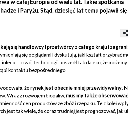
 w całej Europie od wielu lat. Takie spotkania
adze i Paryżu. Stąd, dziesięć lat temu pojawił si
ają się handlowcy i przetwórcy z całego kraju i zagran
ieniają się poglądami i dyskutują, jaki kształt przybrać 
ęcioleciu rozwój technologii poszedł tak daleko, że możemy 
tąpi kontaktu bezpośredniego.
owodowała, że
rynek jest obecnie mniej przewidywalny
. 
rów. Wraz z rozwojem biopaliw,
musimy także obserwować
zmienność cen produktów ze zbóż i rzepaku. Te z kolei wpł
est tak wiele, że coraz trudniej jest prognozować, jak u