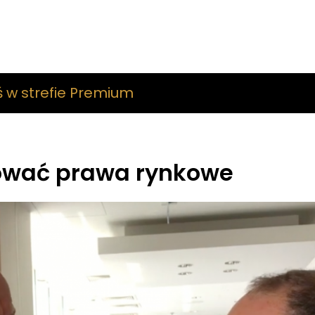
ś w strefie Premium
ować prawa rynkowe