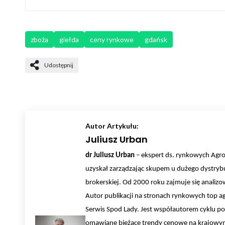
zboża
giełda
ceny rynkowe
gdańsk
Udostępnij
Autor Artykułu:
Juliusz Urban
dr Juliusz Urban
– ekspert ds. rynkowych AgroH
uzyskał zarządzając skupem u dużego dystrybu
brokerskiej. Od 2000 roku zajmuje się anali
Autor publikacji na stronach rynkowych top a
Serwis Spod Lady. Jest współautorem cyklu po
omawiane bieżące trendy cenowe na krajowym 