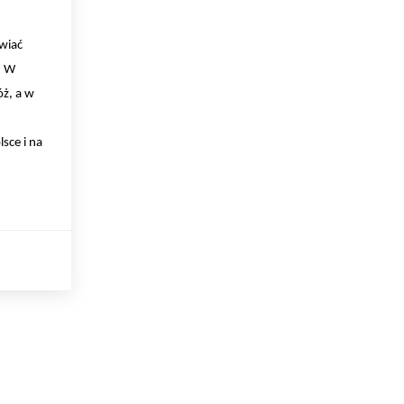
wiać
. W
ż, a w
sce i na