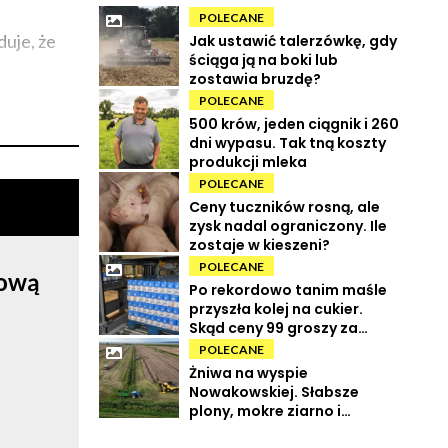
POLECANE
duje, że
Jak ustawić talerzówkę, gdy
ściąga ją na boki lub
zostawia bruzdę?
POLECANE
500 krów, jeden ciągnik i 260
dni wypasu. Tak tną koszty
produkcji mleka
POLECANE
Ceny tuczników rosną, ale
zysk nadal ograniczony. Ile
zostaje w kieszeni?
POLECANE
rową
Po rekordowo tanim maśle
przyszła kolej na cukier.
Skąd ceny 99 groszy za
kilogram?
POLECANE
Żniwa na wyspie
Nowakowskiej. Słabsze
plony, mokre ziarno i
wysokie koszty