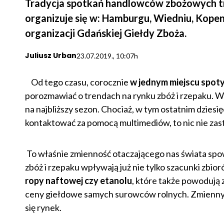
Tradycja spotkań handlowców zbożowych trwa
organizuje się w: Hamburgu, Wiedniu, Kopenh
organizacji Gdańskiej Giełdy Zboża.
Juliusz Urban
23.07.2019., 10:07h
Od tego czasu, corocznie
w jednym miejscu spotyk
porozmawiać o trendach na rynku zbóż i rzepaku. Wym
na najbliższy sezon. Chociaż, w tym ostatnim dziesi
kontaktować za pomocą multimediów, to nic nie zas
To właśnie zmienność otaczającego nas świata sp
zbóż i rzepaku wpływają już nie tylko szacunki zbio
ropy naftowej czy etanolu
, które także powodują 
ceny giełdowe samych surowców rolnych. Zmiennych j
się rynek.