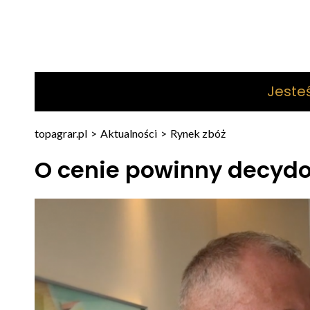
Jeste
topagrar.pl
>
Aktualności
>
Rynek zbóż
O cenie powinny decyd