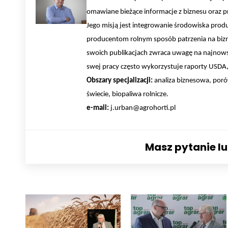
omawiane bieżące informacje z biznesu oraz pr
Jego misją jest integrowanie środowiska pro
producentom rolnym sposób patrzenia na bizn
swoich publikacjach zwraca uwagę na najnows
swej pracy często wykorzystuje raporty USDA, 
Obszary specjalizacji:
analiza biznesowa, poró
świecie, biopaliwa rolnicze.
e-mail:
j.urban@agrohorti.pl
Masz pytanie l