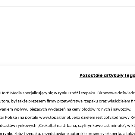
Pozostałe artykuły teg
orti Media specjalizujący się w rynku zbóż i rzepaku. Biznesowe doświadc
tora, był także prezesem firmy przetwórstwa rzepaku oraz właścicielem fi
zowaniem wpływu bieżących wydarzeń na ceny płodów rolnych i nawozów.
gar Polska i na portalu www.topagrar.pl. Jego dziełem jest cotygodniowy 
dcastów rynkowych „Czekał(a) na Urbana, czyli rynkowe last minute”, w kt
rynku zbóż i rzepaku, przedstawiane autorskie prognozy eksperta, a takż