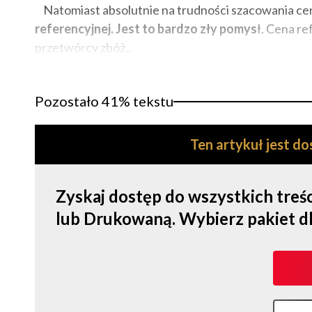
Natomiast absolutnie na trudności szacowania cen
referencyjnej. Jest to bardzo zły pomys
ł. Cena re
przetwórcy zbóż...
Pozostało 41% tekstu
Ten artykuł jest d
Zyskaj dostęp do wszystkich tre
lub Drukowaną. Wybierz pakiet dla s