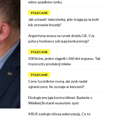
mimo spadków rynku
POLECANE
Jak ustawić talerzówkę, gdy ściąga ją na boki
lub zostawia bruzdę?
Argentyna wraca na rynek drobiu UE. Czy
polscy hodowcy odczują konkurencję?
POLECANE
500 krów, jeden ciągnik i 260 dni wypasu. Tak
tną koszty produkcji mleka
POLECANE
Ceny tuczników rosną, ale zysk nadal
ograniczony. Ile zostaje w kieszeni?
Ekologiczne jaja kontra klimat. Badanie z
Wielkiej Brytanii wywołało spór
KRUS szykuje niższą waloryzację. Co to