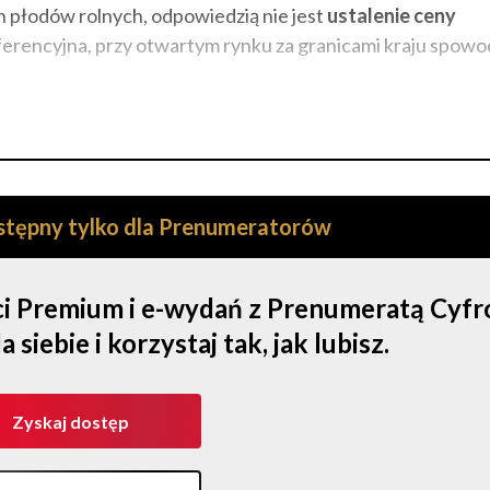
 płodów rolnych, odpowiedzią nie jest
ustalenie ceny
ferencyjna, przy otwartym rynku za granicami kraju spowo
ostępny tylko dla Prenumeratorów
ści Premium i e-wydań z Prenumeratą Cyf
iebie i korzystaj tak, jak lubisz.
Zyskaj dostęp