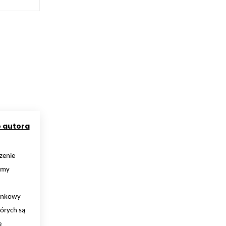
o autora
zenie
rmy
Rynkowy
órych są
e