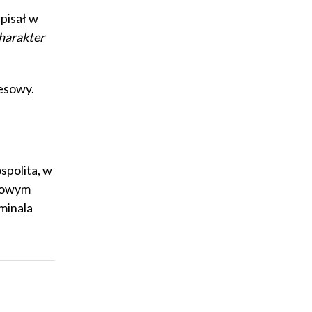
pisał w
harakter
esowy.
spolita, w
asowym
minala