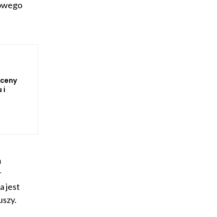
nowego
 ceny
 i
m
r
 jest
uszy.