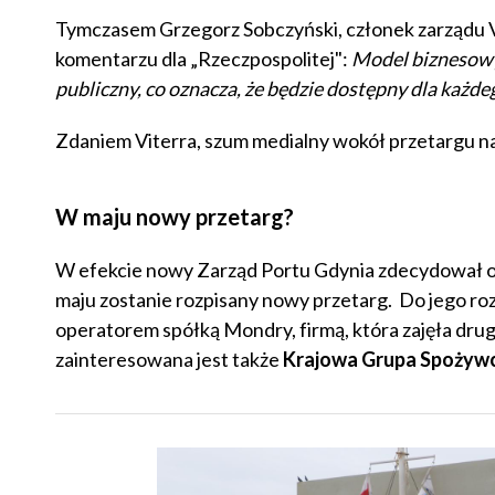
Tymczasem Grzegorz Sobczyński, członek zarządu Vi
komentarzu dla „Rzeczpospolitej":
Model biznesowy 
publiczny, co oznacza, że będzie dostępny dla każ
Zdaniem Viterra, szum medialny wokół przetargu n
W maju nowy przetarg?
W efekcie nowy Zarząd Portu Gdynia zdecydował o u
maju zostanie rozpisany nowy przetarg. Do jego r
operatorem spółką Mondry, firmą, która zajęła drug
zainteresowana jest także
Krajowa Grupa Spożywc