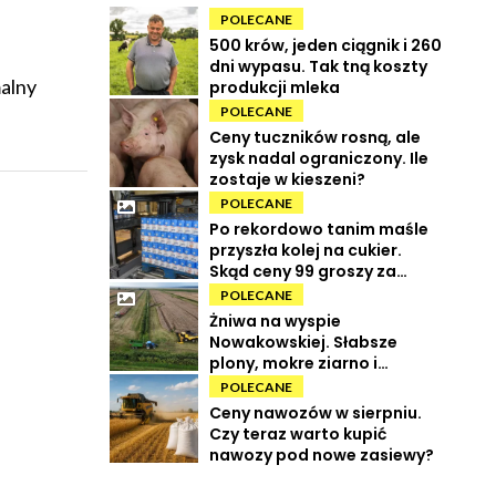
POLECANE
500 krów, jeden ciągnik i 260
dni wypasu. Tak tną koszty
alny
produkcji mleka
POLECANE
Ceny tuczników rosną, ale
zysk nadal ograniczony. Ile
zostaje w kieszeni?
POLECANE
Po rekordowo tanim maśle
przyszła kolej na cukier.
Skąd ceny 99 groszy za
kilogram?
POLECANE
Żniwa na wyspie
Nowakowskiej. Słabsze
plony, mokre ziarno i
wysokie koszty
POLECANE
Ceny nawozów w sierpniu.
Czy teraz warto kupić
nawozy pod nowe zasiewy?