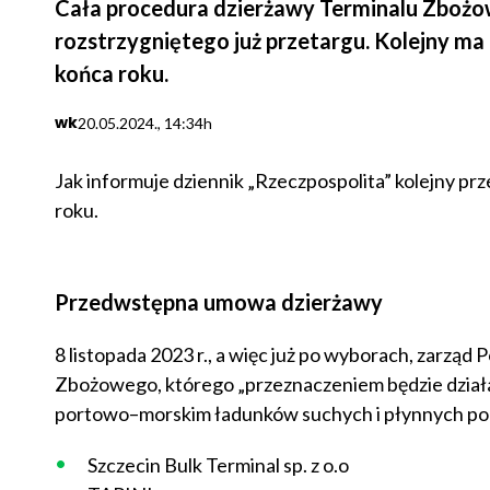
Cała procedura dzierżawy Terminalu Zbożo
rozstrzygniętego już przetargu. Kolejny ma
końca roku.
wk
20.05.2024., 14:34h
Jak informuje dziennik „Rzeczpospolita” kolejny prz
roku.
Przedwstępna umowa dzierżawy
8 listopada 2023 r., a więc już po wyborach, zarząd
Zbożowego, którego „przeznaczeniem będzie dział
portowo–morskim ładunków suchych i płynnych poc
Szczecin Bulk Terminal sp. z o.o