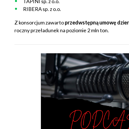
TAPINI sp. z o.o.
RIBERA sp. z o.o.
Z konsorcjum zawarto
przedwstępną umowę dzierż
roczny przeładunek na poziomie 2 mln ton.