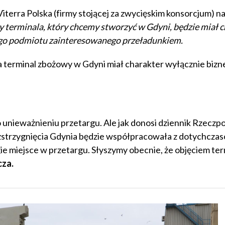
terra Polska (firmy stojącej za zwycięskim konsorcjum) na
terminala, który chcemy stworzyć w Gdyni, będzie miał c
dego podmiotu zainteresowanego przeładunkiem.
a terminal zbożowy w Gdyni miał charakter wyłącznie bizn
nieważnieniu przetargu. Ale jak donosi dziennik Rzeczpo
ozstrzygnięcia Gdynia będzie współpracowała z dotychcz
ie miejsce w przetargu. Słyszymy obecnie, że objęciem ter
za.