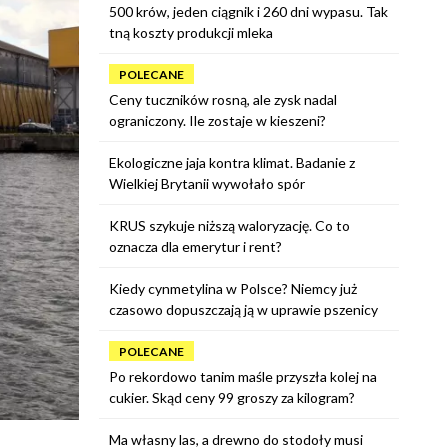
500 krów, jeden ciągnik i 260 dni wypasu. Tak
tną koszty produkcji mleka
POLECANE
Ceny tuczników rosną, ale zysk nadal
ograniczony. Ile zostaje w kieszeni?
Ekologiczne jaja kontra klimat. Badanie z
Wielkiej Brytanii wywołało spór
KRUS szykuje niższą waloryzację. Co to
oznacza dla emerytur i rent?
Kiedy cynmetylina w Polsce? Niemcy już
czasowo dopuszczają ją w uprawie pszenicy
POLECANE
Po rekordowo tanim maśle przyszła kolej na
cukier. Skąd ceny 99 groszy za kilogram?
Ma własny las, a drewno do stodoły musi