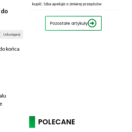
kupić. Izba apeluje o zmianę przepisów
 do
Pozostałe artykuły
Udostępnij
 do końca
alu
e
POLECANE