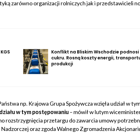
tyką zarówno organizacji rolniczych jak i przedstawicieli 
 KGS
Konflikt na Bliskim Wschodzie podnosi
cukru. Rosną koszty energii, transportu
produkcji
 Państwa np. Krajowa Grupa Spożywcza wzięła udział w ty
udziału w tym postępowaniu
– mówił w lutym wiceministe
o rozstrzygnięcia przetargu do zawarcia umowy potrzebna
ady Nadzorczej oraz zgoda Walnego Zgromadzenia Akcjonari