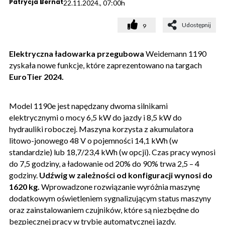
Patrycja Bernat
22.11.2024., 07:00h
Udostępnij
9
Elektryczna ładowarka przegubowa
Weidemann 1190
zyskała nowe funkcje, które zaprezentowano na targach
EuroTier 2024.
Model 1190e jest napędzany dwoma silnikami
elektrycznymi o mocy 6,5 kW do jazdy i 8,5 kW do
hydrauliki roboczej. Maszyna korzysta z akumulatora
litowo-jonowego 48 V o pojemności 14,1 kWh (w
standardzie) lub 18,7/23,4 kWh (w opcji). Czas pracy wynosi
do 7,5 godziny, a ładowanie od 20% do 90% trwa 2,5 – 4
godziny.
Udźwig w zależności od konfiguracji wynosi do
1620 kg.
Wprowadzone rozwiązanie wyróżnia maszynę
dodatkowym oświetleniem sygnalizującym status maszyny
oraz zainstalowaniem czujników, które są niezbędne do
bezpiecznej pracy w trybie automatycznej jazdy.