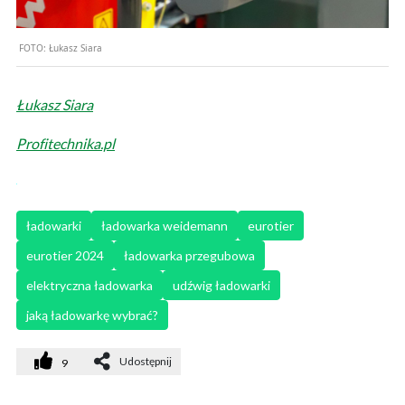
FOTO:
Łukasz Siara
Łukasz Siara
Profitechnika.pl
ładowarki
ładowarka weidemann
eurotier
eurotier 2024
ładowarka przegubowa
elektryczna ładowarka
udźwig ładowarki
jaką ładowarkę wybrać?
Udostępnij
9