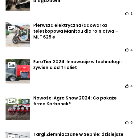
biogazowni
1
Pierwsza elektryczna ładowarka
teleskopowa Manitou dla rolnictwa –
MLT 625 e
4
EuroTier 2024: Innowacje w technologii
żywienia od Trioliet
4
Nowości Agro Show 2024: Co pokaże
firma Korbanek?
9
Targi Ziemniaczane w Sepnie: dzisiejsze