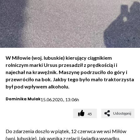
W Miłowie (woj. lubuskie) kierujący ciągnikiem
rolniczym marki Ursus przesadził z prędkością i i
najechał na krawężnik. Maszynę podrzuciło do góry i
przewróciło na bok. Jakby tego było mało traktorzysta
był pod wpływem alkoholu.
Dominika Mulak
15.06.2020., 13:06h
Udostępnij
45
Do zdarzenia doszło w piątek, 12 czerwca we wsi Miłów
(woj. lubuskie). Jak wynika z relacji świadka wypadku,