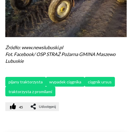
Źródło: www.newslubuski.pl
Fot. Facebook/ OSP STRAŻ Pożarna GMINA Maszewo
Lubuskie
pijany traktorzysta
wypadek ciągnika
ciągnik ursus
traktorzysta z promilami
Udostępnij
45