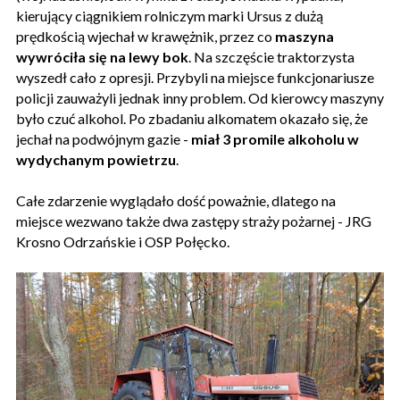
kierujący ciągnikiem rolniczym marki Ursus z dużą
prędkością wjechał w krawężnik, przez co
maszyna
wywróciła się na lewy bok
. Na szczęście traktorzysta
wyszedł cało z opresji. Przybyli na miejsce funkcjonariusze
policji zauważyli jednak inny problem. Od kierowcy maszyny
było czuć alkohol. Po zbadaniu alkomatem okazało się, że
jechał na podwójnym gazie -
miał 3 promile alkoholu w
wydychanym powietrzu
.
Całe zdarzenie wyglądało dość poważnie, dlatego na
miejsce wezwano także dwa zastępy straży pożarnej - JRG
Krosno Odrzańskie i OSP Połęcko.