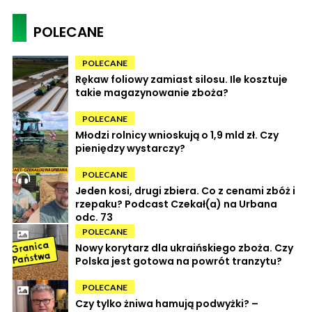
POLECANE
POLECANE
Rękaw foliowy zamiast silosu. Ile kosztuje
takie magazynowanie zboża?
POLECANE
Młodzi rolnicy wnioskują o 1,9 mld zł. Czy
pieniędzy wystarczy?
POLECANE
Jeden kosi, drugi zbiera. Co z cenami zbóż i
rzepaku? Podcast Czekał(a) na Urbana
odc. 73
POLECANE
Nowy korytarz dla ukraińskiego zboża. Czy
Polska jest gotowa na powrót tranzytu?
POLECANE
Czy tylko żniwa hamują podwyżki? –