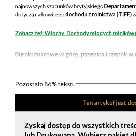
najnowszych szacunków brytyjskiego
Departament
dotyczą całkowitego
dochodu z rolnictwa (TIFF)
z
Zobacz też: Włochy: Dochody młodych rolników 
Buraki cukrowe w górę, pszenica i rzepak w 
Pozostało 86% tekstu
Ten artykuł jest d
Zyskaj dostęp do wszystkich tre
lub Drukowaną. Wybierz pakiet dla s