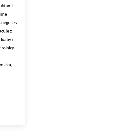
duktami
inne
ęsnego czy
acuje z
iczby i
 rolnicy
 mleka,