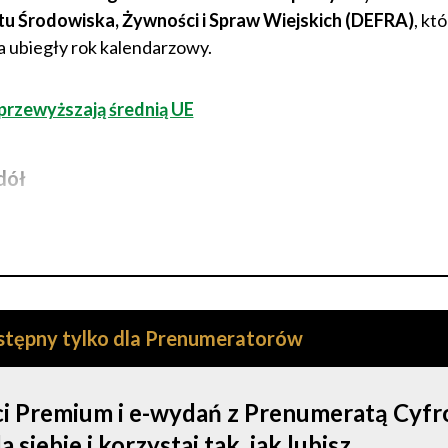
u Środowiska, Żywności i Spraw Wiejskich (DEFRA)
, kt
a ubiegły rok kalendarzowy.
przewyższają średnią UE
dół
ostępny tylko dla Prenumeratorów
ści Premium i e-wydań z Prenumeratą Cyf
iebie i korzystaj tak, jak lubisz.