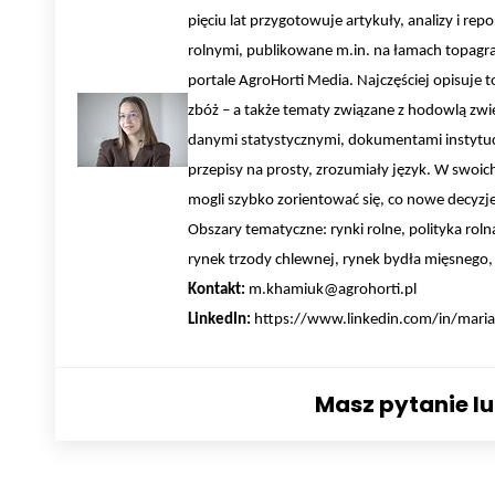
pięciu lat przygotowuje artykuły, analizy i r
rolnymi, publikowane m.in. na łamach topagrar.
portale AgroHorti Media. Najczęściej opisuje to
zbóż – a także tematy związane z hodowlą zwie
danymi statystycznymi, dokumentami instytucji
przepisy na prosty, zrozumiały język. W swoich
mogli szybko zorientować się, co nowe decyzje
Obszary tematyczne: rynki rolne, polityka rol
rynek trzody chlewnej, rynek bydła mięsnego,
Kontakt:
m.khamiuk@agrohorti.pl
LinkedIn:
https://www.linkedin.com/in/mar
Masz pytanie l