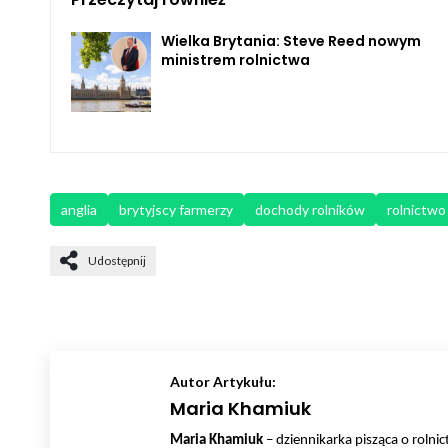
Wielka Brytania: Steve Reed nowym
ministrem rolnictwa
anglia
brytyjscy farmerzy
dochody rolników
rolnictwo
Udostępnij
Autor Artykułu:
Maria Khamiuk
Maria Khamiuk
– dziennikarka pisząca o rolni