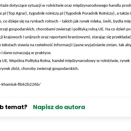
eportaże dotyczące sytuacji w rolnictwie oraz międzynarodowego handlu pro
pl (Top Agrar), tygodnik-rolniczy.pl (Tygodnik Poradnik Rolniczy), a także 
, co dzieje się na rynkach rolnych – takich jak rynek mleka, świń, bydła mi
rząt gospodarskich, chorobami zwierząt i polityką rolną UE. Na co dzień pr
 krajowych i unijnych oraz raportami branżowymi, starając się przekładać l
 tekstach stawia na rzetelność informacji i jasne wyjaśnianie zmian, tak aby
 i dane oznaczają w praktyce.
na UE, Wspólna Polityka Rolna, handel międzynarodowy w rolnictwie, rynek
 rynek zbóż, choroby zwierząt gospodarskich.
ia-khamiuk-8b62b226b/
ub temat?
Napisz do autora