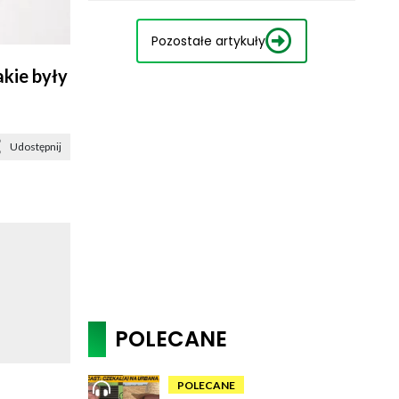
Pozostałe artykuły
kie były
Udostępnij
POLECANE
POLECANE