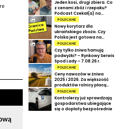
Jeden kosi, drugi zbiera. Co
óre
z cenami zbóż i rzepaku?
Podcast Czekał(a) na
Urbana odc. 73
POLECANE
Nowy korytarz dla
ukraińskiego zboża. Czy
Polska jest gotowa na
powrót tranzytu?
POLECANE
Czy tylko żniwa hamują
podwyżki? – Rynkowy Serwis
Spod Lady – 7.08.26 r.
POLECANE
Ceny nawozów w żniwa
2025 i 2026. Za większość
produktów rolnicy płacą
więcej
POLECANE
Kontrolerzy już sprawdzają
gospodarstwa ubiegające
się o dopłaty bezpośrednie
rową