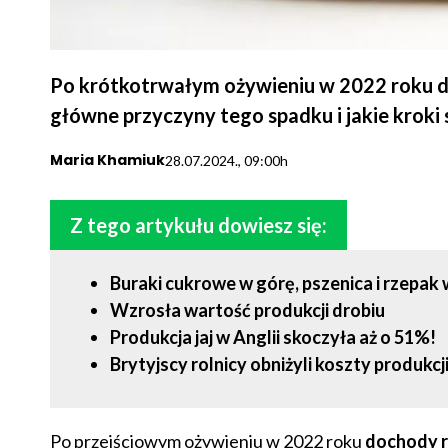
Po krótkotrwałym ożywieniu w 2022 roku do
główne przyczyny tego spadku i jakie kroki
Maria Khamiuk
28.07.2024., 09:00h
Z tego artykułu dowiesz się:
Buraki cukrowe w górę, pszenica i rzepak 
Wzrosła wartość produkcji drobiu
Produkcja jaj w Anglii skoczyła aż o 51%!
Brytyjscy rolnicy obniżyli koszty produkcj
Po przejściowym ożywieniu w 2022 roku
dochody r