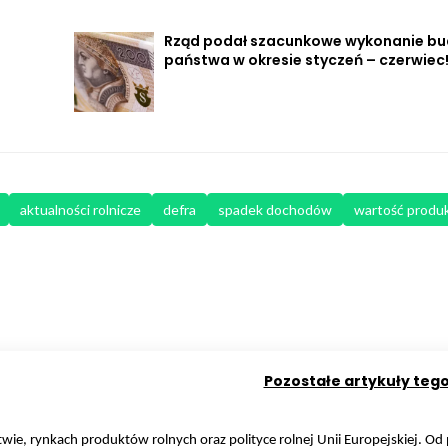
Rząd podał szacunkowe wykonanie bu
państwa w okresie styczeń – czerwiec
aktualności rolnicze
defra
spadek dochodów
wartość produk
Pozostałe artykuły teg
ctwie, rynkach produktów rolnych oraz polityce rolnej Unii Europejskiej. O