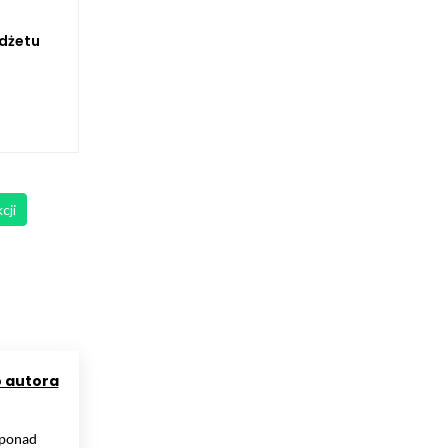
dżetu
!
cji
o autora
d ponad