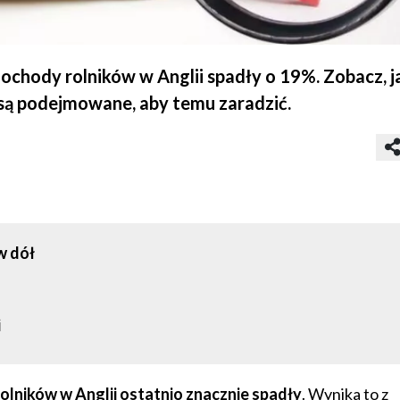
chody rolników w Anglii spadły o 19%. Zobacz, ja
 są podejmowane, aby temu zaradzić.
w dół
i
olników w Anglii ostatnio znacznie spadły
. Wynika to z