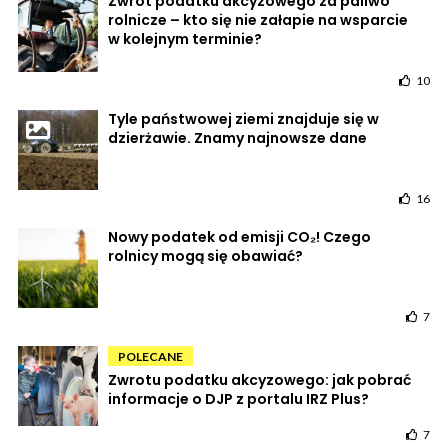
Zwrot podatku akcyzowego za paliwo
rolnicze – kto się nie załapie na wsparcie
w kolejnym terminie?
10
Tyle państwowej ziemi znajduje się w
dzierżawie. Znamy najnowsze dane
16
Nowy podatek od emisji CO₂! Czego
rolnicy mogą się obawiać?
7
POLECANE
Zwrotu podatku akcyzowego: jak pobrać
informacje o DJP z portalu IRZ Plus?
7