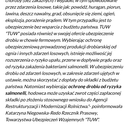
choroby (bez zakaźnych) i wypadki, w tym spowodowane
przez zdarzenia losowe, takie jak: powódź, huragan, piorun,
lawina, deszcz nawalny, grad, obsunięcie się ziemi, ogień,
eksplozja, porażenie prądem. W tym przypadku jest to
ubezpieczenie bez wsparcia z budżetu państwa.
TUW
"TUW" posiada również w swojej ofercie ubezpieczenie
drobiu w chowie fermowym. Wybierając ochronę
ubezpieczeniową prowadzonej produkcji drobiarskiej od
ognia i innych zdarzeń losowych, istnieje możliwość jej
rozszerzenia o ryzyko upału, przerw w dopływie prądu oraz
od ryzyka zakażenia bakteriami salmonelli. W ubezpieczeniu
drobiu od zdarzeń losowych, w zakresie zdarzeń ujętych w
ustawie, można skorzystać z dopłaty do składki z budżetu
państwa. Natomiast wybierając
ochronę drobiu od ryzyka
salmonelli,
hodowca może uzyskać zwrot części zapłaconej
składki po złożeniu stosownego wniosku do Agencji
Restrukturyzacji i Modernizacji Rolnictwa."- poinformowała
Katarzyna Niegowska-Redo Rzecznik Prasowy
,
Towarzystwa Ubezpieczeń Wzajemnych "TUW".