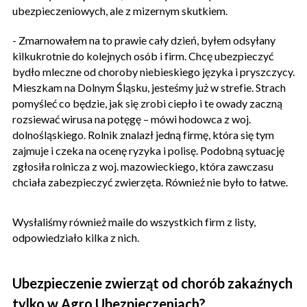
ubezpieczeniowych, ale z mizernym skutkiem.
- Zmarnowałem na to prawie cały dzień, byłem odsyłany
kilkukrotnie do kolejnych osób i firm. Chcę ubezpieczyć
bydło mleczne od choroby niebieskiego języka i pryszczycy.
Mieszkam na Dolnym Śląsku, jesteśmy już w strefie. Strach
pomyśleć co będzie, jak się zrobi ciepło i te owady zaczną
rozsiewać wirusa na potęgę – mówi hodowca z woj.
dolnośląskiego. Rolnik znalazł jedną firmę, która się tym
zajmuje i czeka na ocenę ryzyka i polisę. Podobną sytuację
zgłosiła rolnicza z woj. mazowieckiego, która zawczasu
chciała zabezpieczyć zwierzęta. Również nie było to łatwe.
Wysłaliśmy również maile do wszystkich firm z listy,
odpowiedziało kilka z nich.
Ubezpieczenie zwierząt od chorób zakaźnych
tylko w Agro Ubezpieczeniach?