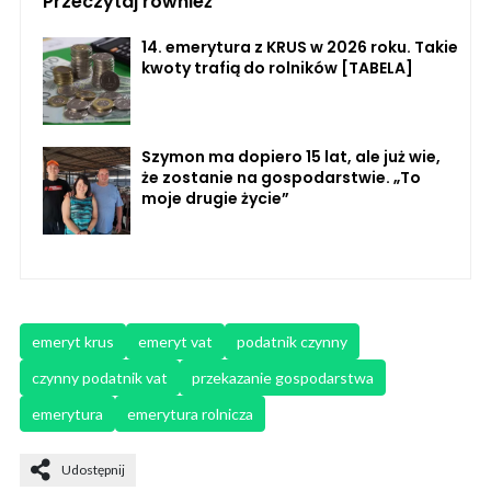
Przeczytaj również
14. emerytura z KRUS w 2026 roku. Takie
kwoty trafią do rolników [TABELA]
Szymon ma dopiero 15 lat, ale już wie,
że zostanie na gospodarstwie. „To
moje drugie życie”
emeryt krus
emeryt vat
podatnik czynny
czynny podatnik vat
przekazanie gospodarstwa
emerytura
emerytura rolnicza
Udostępnij