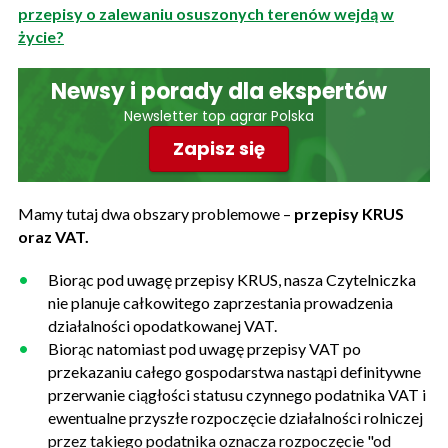
przepisy o zalewaniu osuszonych terenów wejdą w
życie?
Newsy i porady dla ekspertów
Newsletter top agrar Polska
Zapisz się
Mamy tutaj dwa obszary problemowe –
przepisy KRUS
oraz VAT.
Biorąc pod uwagę przepisy KRUS, nasza Czytelniczka
nie planuje całkowitego zaprzestania prowadzenia
działalności opodatkowanej VAT.
Biorąc natomiast pod uwagę przepisy VAT po
przekazaniu całego gospodarstwa nastąpi definitywne
przerwanie ciągłości statusu czynnego podatnika VAT i
ewentualne przyszłe rozpoczęcie działalności rolniczej
przez takiego podatnika oznacza rozpoczęcie "od