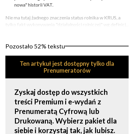
nowa" historii VAT.
Nie ma tutaj żadnego znaczenia status rolnika w KRUS, a
tylko fakt wykonywania "działalności rolniczej" wg definicj...
Pozostało 52% tekstu
Ten artykuł jest dostępny tylko dla
Prenumeratorów
Zyskaj dostęp do wszystkich
treści Premium i e-wydań z
Prenumeratą Cyfrową lub
Drukowaną. Wybierz pakiet dla
siebie i korzystaj tak, jak lubisz.