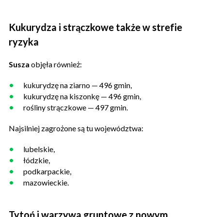
Kukurydza i strączkowe także w strefie
ryzyka
Susza
objęła również:
kukurydzę na ziarno — 496 gmin,
kukurydzę na kiszonkę — 496 gmin,
rośliny strączkowe — 497 gmin.
Najsilniej zagrożone są tu województwa:
lubelskie,
łódzkie,
podkarpackie,
mazowieckie.
Tytoń i warzywa gruntowe z nowym