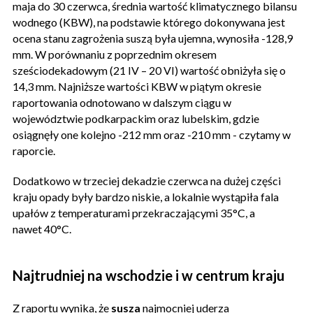
maja do 30 czerwca, średnia wartość klimatycznego bilansu
wodnego (KBW), na podstawie którego dokonywana jest
ocena stanu zagrożenia suszą była ujemna, wynosiła -128,9
mm. W porównaniu z poprzednim okresem
sześciodekadowym (21 IV – 20 VI) wartość obniżyła się o
14,3 mm. Najniższe wartości KBW w piątym okresie
raportowania odnotowano w dalszym ciągu w
województwie podkarpackim oraz lubelskim, gdzie
osiągnęły one kolejno -212 mm oraz -210 mm - czytamy w
raporcie.
Dodatkowo w trzeciej dekadzie czerwca na dużej części
kraju opady były bardzo niskie, a lokalnie wystąpiła fala
upałów z temperaturami przekraczającymi 35°C, a
nawet 40°C.
Najtrudniej na wschodzie i w centrum kraju
Z raportu wynika, że
susza
najmocniej uderza