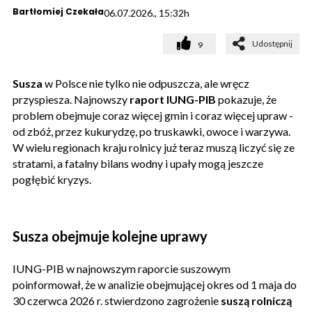
Bartłomiej Czekała
06.07.2026., 15:32h
Udostępnij
9
Susza
w Polsce nie tylko nie odpuszcza, ale wręcz
przyspiesza. Najnowszy
raport IUNG-PIB
pokazuje, że
problem obejmuje coraz więcej gmin i coraz więcej upraw -
od zbóż, przez kukurydzę, po truskawki, owoce i warzywa.
W wielu regionach kraju rolnicy już teraz muszą liczyć się ze
stratami, a fatalny bilans wodny i upały mogą jeszcze
pogłębić kryzys.
Susza obejmuje kolejne uprawy
IUNG-PIB w najnowszym raporcie suszowym
poinformował, że w analizie obejmującej okres od 1 maja do
30 czerwca 2026 r. stwierdzono zagrożenie
suszą rolniczą