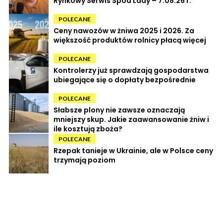
Rynkowy Serwis Spod Lady – 7.08.26 r.
POLECANE
Ceny nawozów w żniwa 2025 i 2026. Za
większość produktów rolnicy płacą więcej
POLECANE
Kontrolerzy już sprawdzają gospodarstwa
ubiegające się o dopłaty bezpośrednie
POLECANE
Słabsze plony nie zawsze oznaczają
mniejszy skup. Jakie zaawansowanie żniw i
ile kosztują zboża?
POLECANE
Rzepak tanieje w Ukrainie, ale w Polsce ceny
trzymają poziom