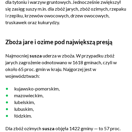
dla tytoniu i warzyw gruntowych. Jednocześnie zwiększył
się zasięg suszy m.in. dla zbóż jarych, zbóż ozimych, rzepaku
i rzepiku, krzewów owocowych, drzew owocowych,
truskawek oraz kukurydzy.
Zboża jare i ozime pod największą presją
Najmocniej
susza
uderza w zboża. W przypadku zbóż
jarych zagrożenie odnotowano w 1618 gminach, czyli w
około 65 proc. gmin w kraju. Najgorzej jest w
województwach:
kujawsko-pomorskim,
mazowieckim,
lubelskim,
lubuskim,
łódzkim.
Dla zbóż ozimych
susza
objęła 1422 gminy — to 57 proc.