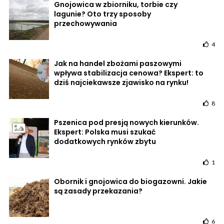
Gnojowica w zbiorniku, torbie czy
lagunie? Oto trzy sposoby
przechowywania
4
Jak na handel zbożami paszowymi
wpływa stabilizacja cenowa? Ekspert: to
dziś najciekawsze zjawisko na rynku!
8
Pszenica pod presją nowych kierunków.
Ekspert: Polska musi szukać
dodatkowych rynków zbytu
1
Obornik i gnojowica do biogazowni. Jakie
są zasady przekazania?
6