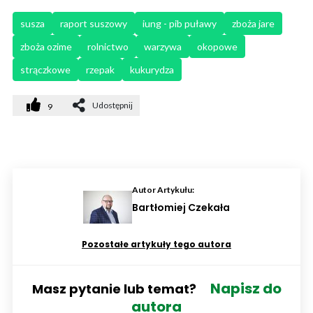
susza
raport suszowy
iung - pib puławy
zboża jare
zboża ozime
rolnictwo
warzywa
okopowe
strączkowe
rzepak
kukurydza
Udostępnij
9
Autor Artykułu:
Bartłomiej Czekała
Pozostałe artykuły tego autora
Napisz do
Masz pytanie lub temat?
autora