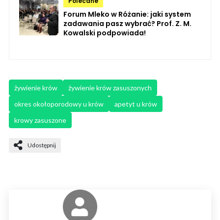
Polecane
Forum Mleko w Różanie: jaki system
zadawania pasz wybrać? Prof. Z. M.
Kowalski podpowiada!
żywienie krów
żywienie krów zasuszonych
okres okołoporodowy u krów
apetyt u krów
krowy zasuszone
Udostępnij