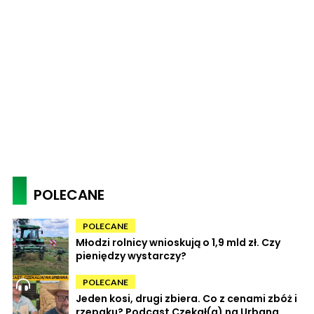
POLECANE
POLECANE
Młodzi rolnicy wnioskują o 1,9 mld zł. Czy
pieniędzy wystarczy?
POLECANE
Jeden kosi, drugi zbiera. Co z cenami zbóż i
rzepaku? Podcast Czekał(a) na Urbana