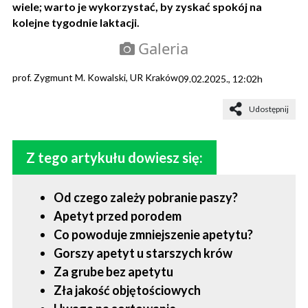
wiele; warto je wykorzystać, by zyskać spokój na
kolejne tygodnie laktacji.
Galeria
prof. Zygmunt M. Kowalski, UR Kraków
09.02.2025., 12:02h
Udostępnij
Z tego artykułu dowiesz się:
Od czego zależy pobranie paszy?
Apetyt przed porodem
Co powoduje zmniejszenie apetytu?
Gorszy apetyt u starszych krów
Za grube bez apetytu
Zła jakość objętościowych