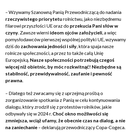
– Wzywamy Szanowną Panią Przewodniczącą do nadania
rzeczywistego priorytetu
rolnictwu, jako niezbędnemu
filarowi przyszłości UE oraz do
przekucia Pani słów w
czyny
. Zawsze wierni
ideom ojców założycieli
, a więc
pomysłodawców pierwszej wspólnej polityki UE, wzywamy
dziś do
zachowania jedności i siły
, która spaja nasze
rolnicze społeczności, a przez to także całą Unię
Europejską.
Nasze społeczności potrzebują czegoś
więcej niż obietnic, by móc rozkwitnąć! Niezbędne są
stabilność, przewidywalność, zaufanie i pewność
prawna
.
– Dlatego też zwracamy się z uprzejmą prośbą o
zorganizowanie spotkania z Panią w celu kontynuowania
dialogu, który zrodził się z protestów rolników, jakie
odbywały się w 2024 r.
Choć okno możliwości się
zmniejsza, wciąż ufamy, że obecnie czas na dialog, a nie
na zaniechanie
– deklarują przewodniczący Copa-Cogeca.