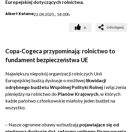
Europejskiej dotyczących rolnictwa.
Albert Katana
22.04.2025., 18:00h
Udostępnij
9
Copa-Cogeca przypominają: rolnictwo to
fundament bezpieczeństwa UE
Największy niepokój organizacji rolniczych Unii
Europejskiej budzą dyskusje o możliwej
likwidacji
odrębnego budżetu Wspólnej Polityki Rolnej
i włączenia
pieniędzy na rolnictwo do
Planów Krajowych
, w których
każde państwo członkowskie miałoby jeden budżet na
wszystko.
– Nasze ogromne obawy wzbudzają
pojawiające się od
niedawna dyskusje dot. reformy unijnego finansowania