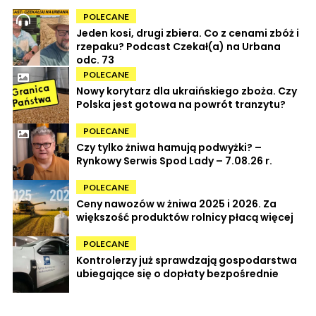
POLECANE
Jeden kosi, drugi zbiera. Co z cenami zbóż i
rzepaku? Podcast Czekał(a) na Urbana
odc. 73
POLECANE
Nowy korytarz dla ukraińskiego zboża. Czy
Polska jest gotowa na powrót tranzytu?
POLECANE
Czy tylko żniwa hamują podwyżki? –
Rynkowy Serwis Spod Lady – 7.08.26 r.
POLECANE
Ceny nawozów w żniwa 2025 i 2026. Za
większość produktów rolnicy płacą więcej
POLECANE
Kontrolerzy już sprawdzają gospodarstwa
ubiegające się o dopłaty bezpośrednie