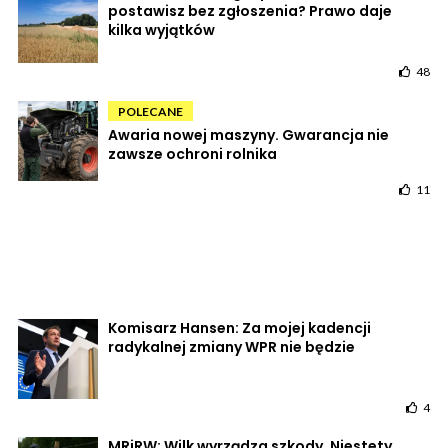
postawisz bez zgłoszenia? Prawo daje
kilka wyjątków
48
POLECANE
Awaria nowej maszyny. Gwarancja nie
zawsze ochroni rolnika
11
Komisarz Hansen: Za mojej kadencji
radykalnej zmiany WPR nie będzie
4
MRiRW: Wilk wyrządza szkody. Niestety,