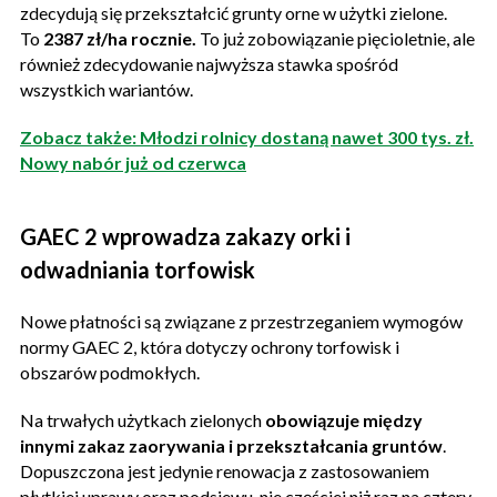
zdecydują się przekształcić grunty orne w użytki zielone.
To
2387 zł/ha rocznie.
To już zobowiązanie pięcioletnie, ale
również zdecydowanie najwyższa stawka spośród
wszystkich wariantów.
Zobacz także: Młodzi rolnicy dostaną nawet 300 tys. zł.
Nowy nabór już od czerwca
GAEC 2 wprowadza zakazy orki i
odwadniania torfowisk
Nowe płatności są związane z przestrzeganiem wymogów
normy GAEC 2, która dotyczy ochrony torfowisk i
obszarów podmokłych.
Na trwałych użytkach zielonych
obowiązuje między
innymi zakaz zaorywania i przekształcania gruntów
.
Dopuszczona jest jedynie renowacja z zastosowaniem
płytkiej uprawy oraz podsiewu, nie częściej niż raz na cztery