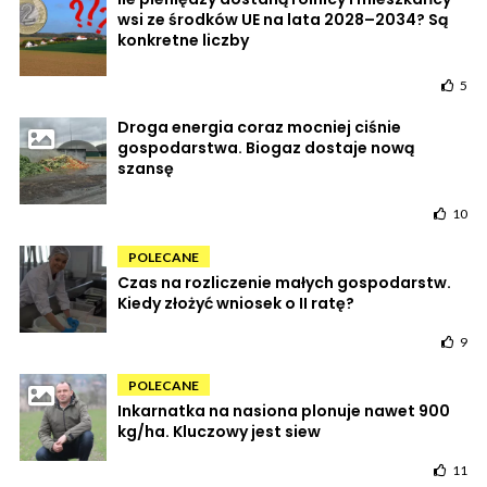
wsi ze środków UE na lata 2028–2034? Są
konkretne liczby
5
Droga energia coraz mocniej ciśnie
gospodarstwa. Biogaz dostaje nową
szansę
10
POLECANE
Czas na rozliczenie małych gospodarstw.
Kiedy złożyć wniosek o II ratę?
9
POLECANE
Inkarnatka na nasiona plonuje nawet 900
kg/ha. Kluczowy jest siew
11