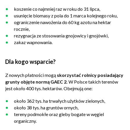
koszenie co najmniej raz w roku do 31 lipca,
usunięcie biomasy z pola do 1 marca kolejnego roku,
ograniczenie nawożenia do 60 kg azotu na hektar
rocznie,
rezygnacja ze stosowania gnojowicy i gnojówki,
zakaz wapnowania.
Dla kogo wsparcie?
Z nowych płatności mogą
skorzystać rolnicy posiadający
grunty objęte normą GAEC 2.
W Polsce takich terenów
jest około 400 tys. hektarów. Obejmują one:
około 362 tys. ha trwałych użytków zielonych,
około 38 tys. ha gruntów ornych,
tereny podmokłe oraz gleby bogate w węgiel
organiczny.