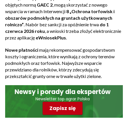
objętych normą
GAEC 2
, mogą skorzystać z nowego
wsparcia w ramach Interwencji
8 „Ochrona torfowisk i
obszarów podmokłych na gruntach użytkowanych
rolniczo”
. Nabór bez sankcji za opóźnienie trwa
do 1
czerwca 2026 roku
, a wnioski trzeba złożyć elektronicznie
przez aplikację
eWniosekPlus
.
Nowe płatności
mają rekompensować gospodarstwom
koszty i ograniczenia, które wynikają z ochrony terenów
podmokłych oraz torfowisk. Najwyższe wsparcie
przewidziano dla rolników, którzy zdecydują się
przekształcić grunty orne w trwałe użytki zielone.
Newsy i porady dla ekspertów
Newsletter top agrar Polska
Zapisz się