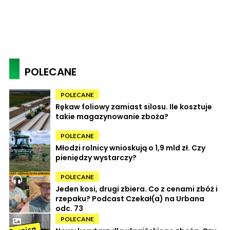
POLECANE
POLECANE
Rękaw foliowy zamiast silosu. Ile kosztuje
takie magazynowanie zboża?
POLECANE
Młodzi rolnicy wnioskują o 1,9 mld zł. Czy
pieniędzy wystarczy?
POLECANE
Jeden kosi, drugi zbiera. Co z cenami zbóż i
rzepaku? Podcast Czekał(a) na Urbana
odc. 73
POLECANE