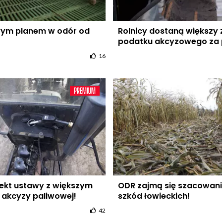
wym planem w odór od
Rolnicy dostaną większy
podatku akcyzowego za 
16
jekt ustawy z większym
ODR zajmą się szacowan
akcyzy paliwowej!
szkód łowieckich!
42