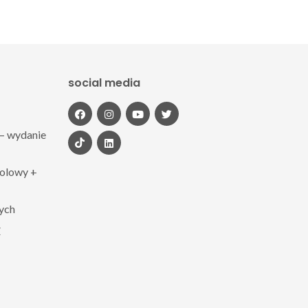
social media
– wydanie
polowy +
zych
Z