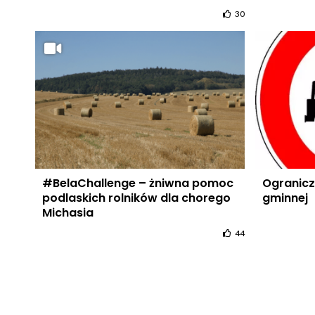
30
#BelaChallenge – żniwna pomoc
Ogranicz
podlaskich rolników dla chorego
gminnej
Michasia
44