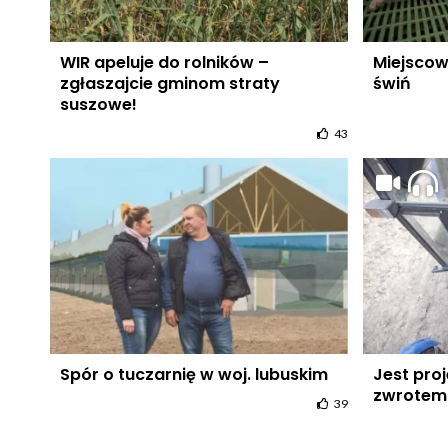
WIR apeluje do rolników –
Miejsco
zgłaszajcie gminom straty
świń
suszowe!
43
Spór o tuczarnię w woj. lubuskim
Jest pro
zwrotem 
39