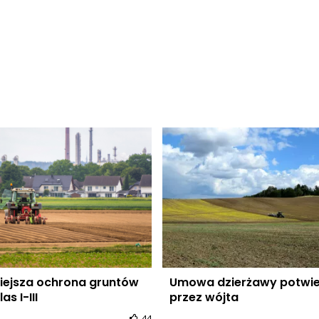
iejsza ochrona gruntów
Umowa dzierżawy potwi
as I-III
przez wójta
44