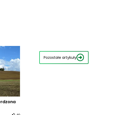
Pozostałe artykuły
erdzona
40