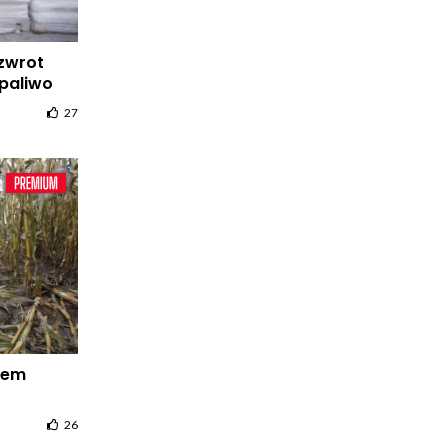
 zwrot
paliwo
27
iem
26