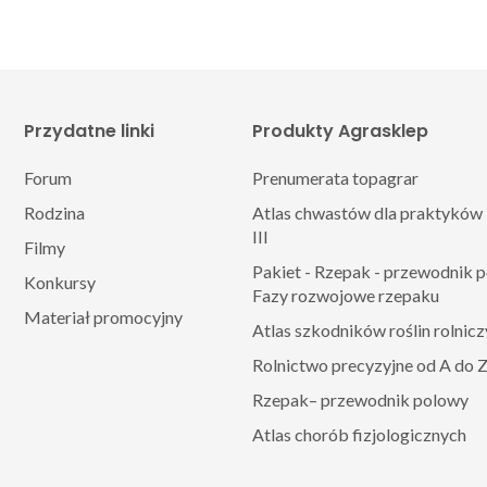
Przydatne linki
Produkty Agrasklep
Forum
Prenumerata topagrar
Rodzina
Atlas chwastów dla praktyków 
III
Filmy
Pakiet - Rzepak - przewodnik 
Konkursy
Fazy rozwojowe rzepaku
Materiał promocyjny
Atlas szkodników roślin rolnic
Rolnictwo precyzyjne od A do 
Rzepak– przewodnik polowy
Atlas chorób fizjologicznych