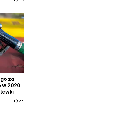
go za
e w 2020
stawki
33