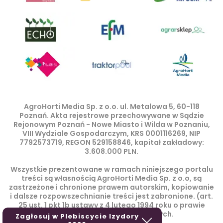
AgroHorti Media Sp. z o.o. ul. Metalowa 5, 60-118
Poznań. Akta rejestrowe przechowywane w Sądzie
Rejonowym Poznań - Nowe Miasto i Wilda w Poznaniu,
VIII Wydziale Gospodarczym, KRS 0001116269, NIP
7792573719, REGON 529158846, kapitał zakładowy:
3.608.000 PLN.
Wszystkie prezentowane w ramach niniejszego portalu
treści są własnością AgroHorti Media Sp. z o.o, są
zastrzeżone i chronione prawem autorskim, kopiowanie
i dalsze rozpowszechnianie treści jest zabronione. (art.
25 ust. 1 pkt 1b ustawy z 4 lutego 1994 roku o prawie
autorskim i prawach pokrewnych.
Zagłosuj w Plebiscycie Izydory